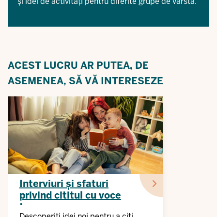
și idei de activități pentru diferite grupe de vârstă.
ACEST LUCRU AR PUTEA, DE
ASEMENEA, SĂ VĂ INTERESEZE
Interviuri și sfaturi
privind cititul cu voce
tare
Descoperiți idei noi pentru a citi