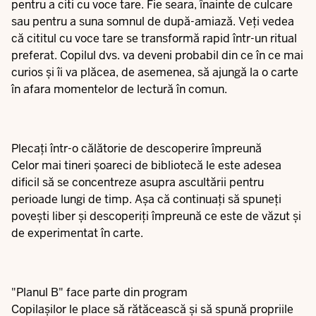
pentru a citi cu voce tare. Fie seara, înainte de culcare
sau pentru a suna somnul de după-amiază. Veți vedea
că cititul cu voce tare se transformă rapid într-un ritual
preferat. Copilul dvs. va deveni probabil din ce în ce mai
curios și îi va plăcea, de asemenea, să ajungă la o carte
în afara momentelor de lectură în comun.
Plecați într-o călătorie de descoperire împreună
Celor mai tineri șoareci de bibliotecă le este adesea
dificil să se concentreze asupra ascultării pentru
perioade lungi de timp. Așa că continuați să spuneți
povești liber și descoperiți împreună ce este de văzut și
de experimentat în carte.
"Planul B" face parte din program
Copilașilor le place să rătăcească și să spună propriile