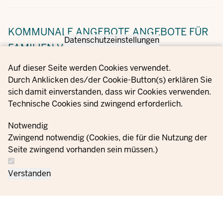
KOMMUNALE ANGEBOTE
ANGEBOTE FÜR
Datenschutzeinstellungen
FAMILIEN VOR ORT
Privacy settings
Auf dieser Seite werden Cookies verwendet.
Durch Anklicken des/der Cookie-Button(s) erklären Sie
Viele Kommunen in NRW bündeln ihre Angebote und
sich damit einverstanden, dass wir Cookies verwenden.
Kontaktadressen rund um die Themen des
Technische Cookies sind zwingend erforderlich.
Familienlebens (Beratungsstellen, Eltern-Kind-Kurse,
Freitzeitangebote u. v. m.) auf einem speziellen
Notwendig
Internetportal. Den Link zu diesem Service Ihrer Stadt
Zwingend notwendig (Cookies, die für die Nutzung der
oder Gemeinde finden Sie hier auf unserem
Seite zwingend vorhanden sein müssen.)
Familienportal.NRW:
Verstanden
Angebote für Familien in Ihrer Nähe