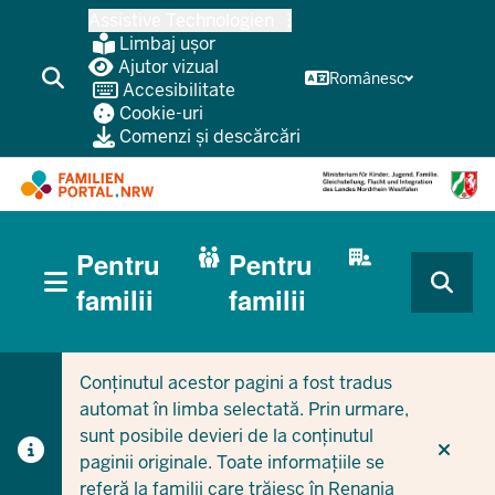
Treci
Assistive Technologien
la
Limbaj ușor
conținutul
Ajutor vizual
Românesc
Accesibilitate
principal
Cookie-uri
Comenzi și descărcări
HAUPTNAVIGATION
Pentru
Pentru
(BÜRGERBEREICH
MOBILE)
CURRENT SECTION PENTRU FAMILII
CURRENT SECTION PENTRU ÎNTREPRINDERI/MUNICIPI
familii
familii
Conținutul acestor pagini a fost tradus
automat în limba selectată. Prin urmare,
sunt posibile devieri de la conținutul
paginii originale. Toate informațiile se
referă la familii care trăiesc în Renania