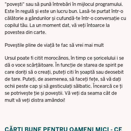
"povești" sau să pună întrebări în mijlocul programului.
Este în regulă și este un lucru bun. Lasă-te purtat într-o
călătorie a gândurilor și cufundă-te într-o conversație cu
copilul tău. La un moment dat, vă veți întoarce la
povestea din carte.
Poveștile pline de viață te fac să vrei mai mult
Ursul poate fi citit morocănos, în timp ce șoricelului i se
dă o voce scârțâitoare. În funcție de starea de spirit pe
care doriți să o creați, puteți citi în șoaptă sau deosebit
de tare. Puteți, de asemenea, să faceți fețe, să vă dați
ochii peste cap și să gesticulați sălbatic. Încearcă ce ți
se potrivește ție și poveștii. Vă veți da seama cât de
mult vă veți distra amândoi!
CĂRȚI BUNE PENTRU OAMENI MICI - CE