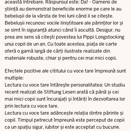
această întrebare. Răspunsul este: Da! - Oamenii de
știință au demonstrat beneficiile enorme pe care le au
bebelușii de la vârsta de trei luni când li se citește.
Bebelușii recunosc vocile liniștitoare ale părinților lor și
se simt în siguranță atunci când îi ascultă. Desigur, nu
prea are sens să citești povestea lui Pippi Longstocking
unui copil de un an. Cu toate acestea, piața de carte
oferă o gamă largă de cărți ilustrate realizate din
materiale robuste, chiar și pentru cei mai mici copii.
Efectele pozitive ale cititului cu voce tare împreună sunt
multiple:
Lectura cu voce tare întărește personalitatea: Un studiu
recent realizat de Stiftung Lesen arată că până și cei
mai mici copii sunt încurajați și întăriți în dezvoltarea lor
prin lectura cu voce tare.
Lectura cu voce tare adâncește relația dintre părinte și
copil. Timpul petrecut împreună este perceput de copii
ca un spațiu sigur, iubitor și este acceptat cu bucurie.