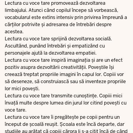
Lectura cu voce tare promovează dezvoltarea
limbajului. Atunci când copilul începe să vorbească,
vocabularul este extins intensiv prin privirea împreună a
cărților potrivite și adresarea de întrebări despre
acestea.
Lectura cu voce tare sprijină dezvoltarea socială.
Ascultând, punând întrebări și empatizând cu
personajele ajută la dezvoltarea empatiei.
Lectura cu voce tare inspiră imaginația și are un efect
pozitiv asupra dezvoltării creativității. Poveștile își
creează treptat propriile imagini în capul lor. Copiii vor
să deseneze, să construiască sau să inventeze propriile
lor mici povești.
Lectura cu voce tare transmite cunoștințe. Copiii mici
învață multe despre lumea din jurul lor citind povești cu
voce tare.
Lectura cu voce tare îi pregătește pe copii pentru un
început de școală reușit. Școala este încă departe, dar
studiile au arătat că copiii cărora li s-a citit încă de când