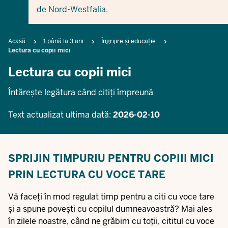
de Nord-Westfalia.
Breadcrumb
Acasă
1 până la 3 ani
Îngrijire și educație
Lectura cu copii mici
Lectura cu copii mici
Întărește legătura când citiți împreună
Text actualizat ultima dată:
2026-02-10
SPRIJIN TIMPURIU PENTRU COPIII MICI
PRIN LECTURA CU VOCE TARE
Vă faceți în mod regulat timp pentru a citi cu voce tare
și a spune povești cu copilul dumneavoastră? Mai ales
în zilele noastre, când ne grăbim cu toții, cititul cu voce