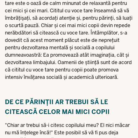
tare este o oază de calm minunat de relaxantă pentru
cei mici și cei mari. Cititul cu voce tare înseamnă să vă
îmbrățișați, să acordați atenție și, pentru părinți, să luați
o scurtă pauză. Chiar și cei mai mici copii devin repede
nerăbdători să citească cu voce tare. Întâmplător, s-a
dovedit că acest moment plăcut este de neprețuit
pentru dezvoltarea mentală și socială a copilului
dumneavoastră: Ea promovează atât imaginația, cât și
dezvoltarea limbajului. Oamenii de știință sunt de acord
că cititul cu voce tare pentru copii poate promova
intensiv învățarea socială și academică ulterioară.
DE CE PĂRINȚII AR TREBUI SĂ LE
CITEASCĂ CELOR MAI MICI COPII
"Chiar ar trebui să-i citesc copilului meu? El nici măcar
nu mă înțelege încă!" Este posibil să vă fi pus deja