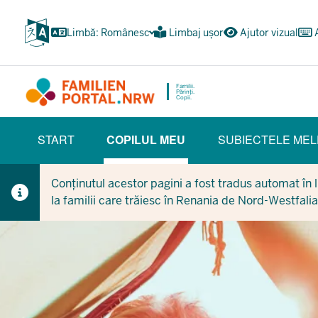
Treci
la
Limbă: Românesc
Limbaj ușor
Ajutor vizual
conținutul
principal
Familii.
Părinți.
Copii.
HAUPTNAVIGATION
START
COPILUL MEU
SUBIECTELE MEL
(BÜRGERBEREICH)
(CURRENT SECTION)
Conținutul acestor pagini a fost tradus automat în li
la familii care trăiesc în Renania de Nord-Westfalia