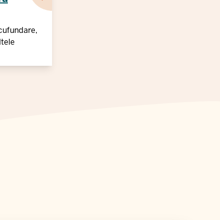
cufundare,
ltele