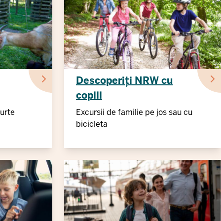
Descoperiți NRW cu
copiii
urte
Excursii de familie pe jos sau cu
bicicleta