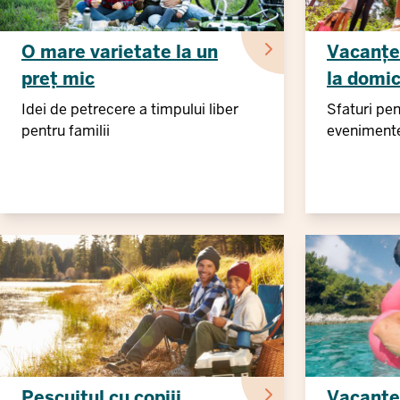
O mare varietate la un
Vacanțe 
preț mic
la domic
Idei de petrecere a timpului liber
Sfaturi pen
pentru familii
evenimente
Pescuitul cu copiii
Vacanțe 