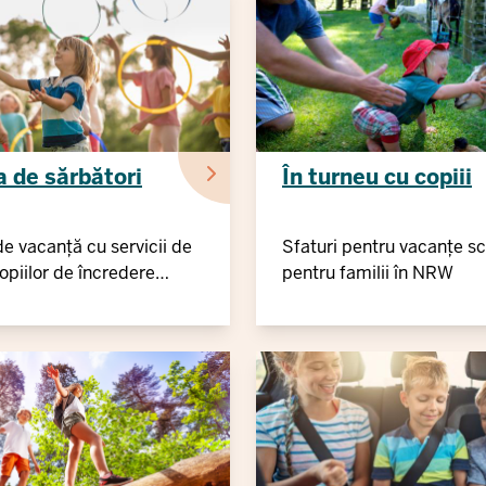
ea de sărbători
În turneu cu copiii
de vacanță cu servicii de
Sfaturi pentru vacanțe sc
copiilor de încredere
pentru familii în NRW
onul de vacanță