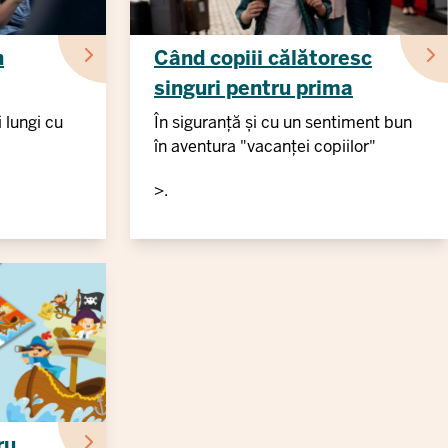
n
Când copiii călătoresc
singuri pentru prima
dată
i lungi cu
În siguranță și cu un sentiment bun
în aventura "vacanței copiilor"
>.
ru