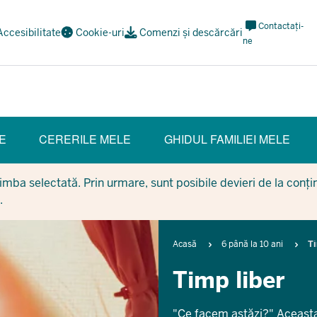
Meta
Contactați-
Accesibilitate
Cookie-uri
Comenzi și descărcări
Navi
ne
Social
E
CERERILE MELE
GHIDUL FAMILIEI MELE
mba selectată. Prin urmare, sunt posibile devieri de la conținu
.
Breadcrumb
Acasă
6 până la 10 ani
Ti
Timp liber
"Ce facem astăzi?" Aceasta