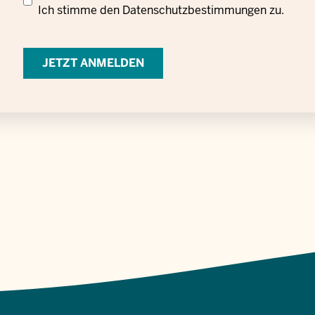
Datenschutzrechtliche
Ich stimme den
Datenschutzbestimmungen
zu.
Einwilligung
zur
Verarbeitung
personenbezogener
Daten