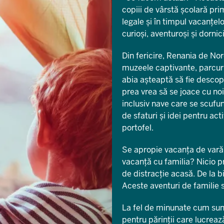
copiii de vârstă școlară pri
legale și în timpul vacanțel
curioși, aventuroși și dornic
Din fericire, Renania de Nor
muzeele captivante, parcuril
abia așteaptă să fie descope
prea vrea să se joace cu noi,
inclusiv nave care se scufun
de sfaturi și idei pentru a
portofel.
Se apropie vacanța de vară -
vacanță cu familia? Nicio 
de distracție acasă. De la b
Aceste aventuri de familie s
La fel de minunate cum sun
pentru părinții care lucrea