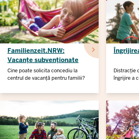
Familienzeit.NRW:
Îngrijir
Vacanțe subvenționate
Cine poate solicita concediu la
Distracție 
centrul de vacanță pentru familii?
îngrijire a 
pentru sez