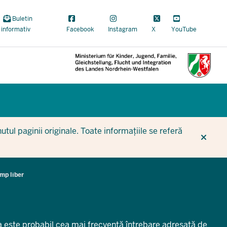
Buletin
informativ
Facebook
Instagram
X
YouTube
CUR
CUR
BE
tul paginii originale. Toate informațiile se referă
mp liber
 este probabil cea mai frecventă întrebare adresată de