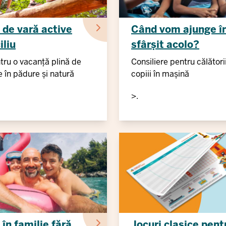
de vară active
Când vom ajunge î
iliu
sfârșit acolo?
tru o vacanță plină de
Consiliere pentru călători
 în pădure și natură
copiii în mașină
>.
în familie fără
Jocuri clasice pent