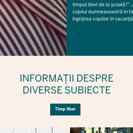
timpul liber de la școală?".
copilul dumneavoastră în ti
îngrijirea copiilor în vacanță
.
INFORMAȚII DESPRE
DIVERSE SUBIECTE
Timp liber