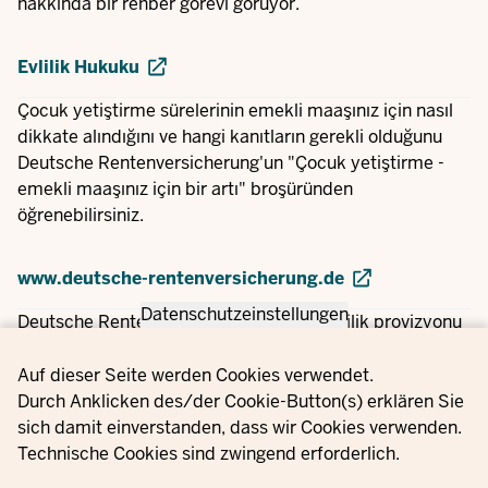
hakkında bir rehber görevi görüyor.
Evlilik Hukuku
Çocuk yetiştirme sürelerinin emekli maaşınız için nasıl
dikkate alındığını ve hangi kanıtların gerekli olduğunu
Deutsche Rentenversicherung'un "Çocuk yetiştirme -
emekli maaşınız için bir artı" broşüründen
öğrenebilirsiniz.
www.deutsche-rentenversicherung.de
Datenschutzeinstellungen
Deutsche Rentenversicherung'un "Emeklilik provizyonu
- gelecek için bugünden planlama" broşürü, emeklilikte
Privacy settings
finansal güvence sağlamak için ek provizyon biçimleri
Auf dieser Seite werden Cookies verwendet.
için seçenekleri göstermektedir.
Durch Anklicken des/der Cookie-Button(s) erklären Sie
sich damit einverstanden, dass wir Cookies verwenden.
Technische Cookies sind zwingend erforderlich.
www.deutsche-rentenversicherung.de