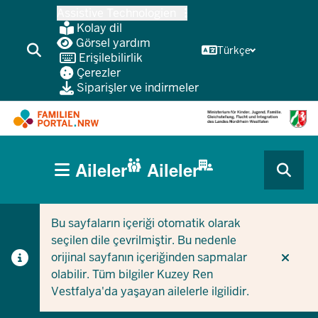
Ana
Assistive Technologien
içeriğe
Kolay dil
atla
Görsel yardım
Türkçe
Erişilebilirlik
Çerezler
Siparişler ve indirmeler
HAUPTNAVIGATION
Aileler
Aileler
(BÜRGERBEREICH
CURRENT SECTION AILELER IÇIN
CURRENT SECTION ŞIRKETLER/BELEDIYELER IÇIN
MOBILE)
Bu sayfaların içeriği otomatik olarak
seçilen dile çevrilmiştir. Bu nedenle
orijinal sayfanın içeriğinden sapmalar
olabilir. Tüm bilgiler Kuzey Ren
Vestfalya'da yaşayan ailelerle ilgilidir.