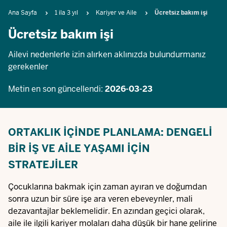
Breadcrumb
Ana Sayfa
1 ila 3 yıl
Kariyer ve Aile
Ücretsiz bakım işi
Ücretsiz bakım işi
Ailevi nedenlerle izin alırken aklınızda bulundurmanız
gerekenler
Metin en son güncellendi:
2026-03-23
ORTAKLIK IÇINDE PLANLAMA: DENGELI
BIR IŞ VE AILE YAŞAMI IÇIN
STRATEJILER
Çocuklarına bakmak için zaman ayıran ve doğumdan
sonra uzun bir süre işe ara veren ebeveynler, mali
dezavantajlar beklemelidir. En azından geçici olarak,
aile ile ilgili kariyer molaları daha düşük bir hane gelirine