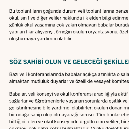
Bu toplantıların çoğunda durum veli toplantılarına benzer
okul, sınıf ve diğer veliler hakkında ilk elden bilgi edinme
günlük okul yaşamına çok yakın olmayan babalar burada 
yapılan fikir alışverişi, örneğin okulun oryantasyonu, özel
oluşturmaya yardımcı olabilir.
SÖZ SAHIBI OLUN VE GELECEĞI ŞEKILL
Bazı veli konferanslarında babalar açıkça azınlıkta olsal
almaktan mutluluk duyarlar ve özellikle vesayet komitesi 
Babalar, veli konseyi ve okul konferansı aracılığıyla aktif b
sağlarlar ve öğretmenlerle yaşanan sorunlarda eşitlik ve
geliştirilmesine bile yardımcı olabilirler: okulun donanımı,
bir odağa sahip olup olmayacağı sorusu. Tüm bunlar ebev
bittiğini bilen ve okul konseyinde örgütlü olan veliler, bir
çekmeyi çok daha kolay bulmaktadır. Çünkü devlet kuruml