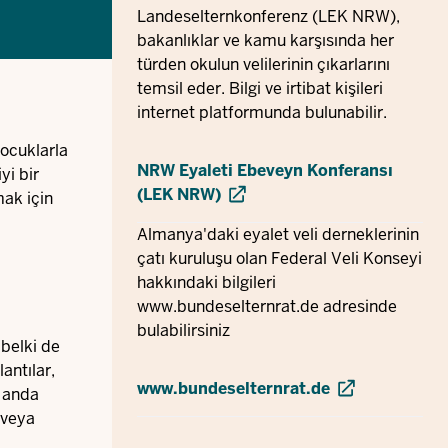
Landeselternkonferenz (LEK NRW),
bakanlıklar ve kamu karşısında her
türden okulun velilerinin çıkarlarını
temsil eder. Bilgi ve irtibat kişileri
internet platformunda bulunabilir.
çocuklarla
NRW Eyaleti Ebeveyn Konferansı
yi bir
(LEK NRW)
mak için
Almanya'daki eyalet veli derneklerinin
çatı kuruluşu olan Federal Veli Konseyi
hakkındaki bilgileri
www.bundeselternrat.de
adresinde
bulabilirsiniz
 belki de
antılar,
www.bundeselternrat.de
u anda
 veya