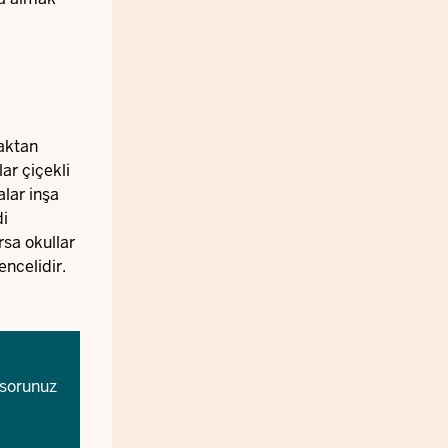
maktan
ar çiçekli
alar inşa
di
rsa okullar
ncelidir.
 sorunuz