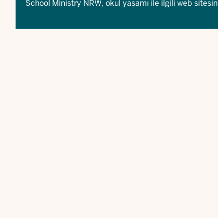
School Ministry NRW
, okul yaşamı ile ilgili web sitesi