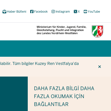
Haber Bülteni
Facebook
Instagram
X
YouTube
CUR
CUR
BE
olabilir. Tüm bilgiler Kuzey Ren Vestfalya'da
DAHA FAZLA BILGI
DAHA
FAZLA OKUMAK IÇIN
BAĞLANTILAR