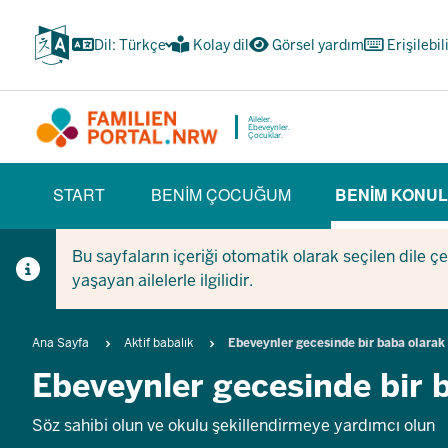
Ana
içeriğe
Dil: Türkçe
Kolay dil
Görsel yardım
Erişilebil
atla
Aileler.
Ebeveynler.
Çocuklar.
HAUPTNAVIGATION
START
BENIM ÇOCUĞUM
BENIM KONUL
(BÜRGERBEREICH)
(CU
Bu sayfaların içeriği otomatik olarak seçilen dile ç
yaşayan ailelerle ilgilidir.
Breadcrumb
Ana Sayfa
Aktif babalık
Ebeveynler gecesinde bir baba olarak
Ebeveynler gecesinde bir 
Söz sahibi olun ve okulu şekillendirmeye yardımcı olun