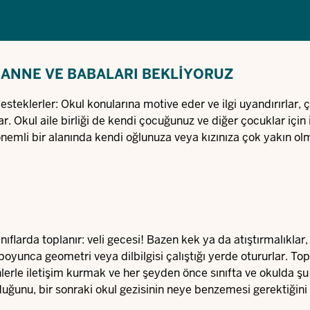
: ANNE VE BABALARI BEKLIYORUZ
esteklerler: Okul konularına motive eder ve ilgi uyandırırlar, 
r. Okul aile birliği de kendi çocuğunuz ve diğer çocuklar için i
 önemli bir alanında kendi oğlunuza veya kızınıza çok yakın ol
ınıflarda toplanır: veli gecesi! Bazen kek ya da atıştırmalıklar,
oyunca geometri veya dilbilgisi çalıştığı yerde otururlar. Topl
lerle iletişim kurmak ve her şeyden önce sınıfta ve okulda ş
ğunu, bir sonraki okul gezisinin neye benzemesi gerektiğini