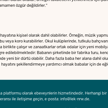
amamen özgür değildirler."
hayatına kişisel olarak dahil olabilirler. Örneğin, müzik yap
bu veya koro kurabilirler. Okul kulüplerinde, tutkulu bahçıvanl
birlikte çalışır ve zanaatkarlar ortak odalar için yeni mobily
egre edilebilmektedir: Babanın şirketinde bir fabrika turu, ken
e yeni bir dürtü olabilir. Daha fazla baba her alana dahil olu
 hayatını şekillendirmeye yardımcı olmak babalar için de eğle
şma platformu olarak ebeveynlerin hizmetindedir. Herhangi bir
ransı ile iletişime geçin, e-posta:
info@lek-nrw.de
.