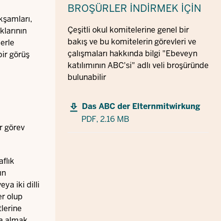
BROŞÜRLER
İNDIRMEK IÇIN
kşamları,
Çeşitli okul komitelerine genel bir
klarının
bakış ve bu komitelerin görevleri ve
erle
çalışmaları hakkında bilgi "Ebeveyn
bir görüş
katılımının ABC'si" adlı veli broşüründe
bulunabilir
Das ABC der Elternmitwirkung
PDF,
2.16 MB
r görev
aflık
ın
ya iki dilli
er olup
tlerine
ra almak