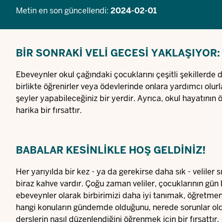
Metin en son güncellendi:
2024-02-01
BIR SONRAKI VELI GECESI YAKLAŞIYOR
Ebeveynler okul çağındaki çocuklarını çeşitli şekillerde d
birlikte öğrenirler veya ödevlerinde onlara yardımcı olurla
şeyler yapabileceğiniz bir yerdir. Ayrıca, okul hayatının
harika bir fırsattır.
BABALAR KESINLIKLE HOŞ GELDINIZ!
Her yarıyılda bir kez - ya da gerekirse daha sık - veliler s
biraz kahve vardır. Çoğu zaman veliler, çocuklarının gün b
ebeveynler olarak birbirimizi daha iyi tanımak, öğretmen
hangi konuların gündemde olduğunu, nerede sorunlar oldu
derslerin nasıl düzenlendiğini öğrenmek için bir fırsattır.