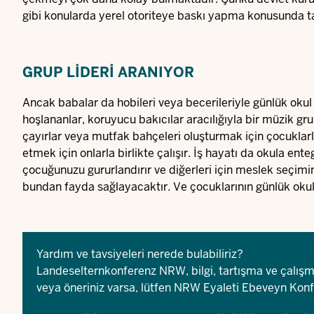
gibi konularda yerel otoriteye baskı yapma konusunda t
GRUP LIDERI ARANIYOR
Ancak babalar da hobileri veya becerileriyle günlük okul 
hoşlananlar, koruyucu bakıcılar aracılığıyla bir müzik gru
çayırlar veya mutfak bahçeleri oluşturmak için çocuklarla 
etmek için onlarla birlikte çalışır. İş hayatı da okula ent
çocuğunuzu gururlandırır ve diğerleri için meslek seçimind
bundan fayda sağlayacaktır. Ve çocuklarının günlük okul
Yardım ve tavsiyeleri nerede bulabiliriz?
Landeselternkonferenz NRW
, bilgi, tartışma ve çalı
veya öneriniz varsa, lütfen NRW Eyaleti Ebeveyn Konfe