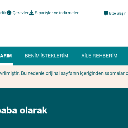
Meta
irlik
Çerezler
Siparişler ve indirmeler
Bize ulaşın
Navi
Social
ARIM
BENIM ISTEKLERIM
AILE REHBERIM
RRENT SECTION)
evrilmiştir. Bu nedenle orijinal sayfanın içeriğinden sapmalar 
baba olarak