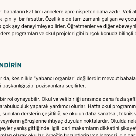
: babaların katılımı annelere göre nispeten daha azdır. Veli a
k için iyi bir fırsattır. Özellikle de tam zamanlı çalışan ve çocu
çok şey deneyimleyebilirler. Öğretmenler ve diğer ebeveynl
 ders programları ve okul projeleri gibi birçok konuda bilinçli 
ENDIRIN
ar da, kesinlikle "yabancı organlar" değillerdir: mevcut babala
başkanlığı gibi pozisyonlara seçilirler.
ir rol oynayabilir. Okul ve veli birliği arasında daha fazla şeff
 arabuluculuk yaparak yardımcı olurlar. Hatta okul programın
 sunulan derslerin çeşitliliği ve okulun daha sanatsal, teknik ve
eynlerin görüşlerine ihtiyaç duyulan noktalardır. Okulda nel
 şeyler yanlış gittiğinde ilgili idari makamların dikkatini şikaye
arı olarak okullar, örneğin tuvaletlerin yenilenmesi için pa