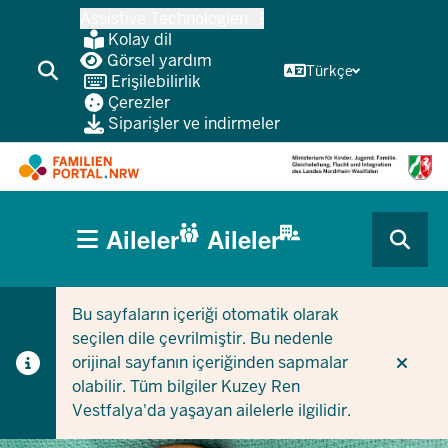
Ana
Assistive Technologien
içeriğe
Kolay dil
atla
Görsel yardım
Türkçe
Erişilebilirlik
Çerezler
Siparişler ve indirmeler
HAUPTNAVIGATION
Aileler
Aileler
(BÜRGERBEREICH
CURRENT SECTION AILELER IÇIN
CURRENT SECTION ŞIRKETLER/BELEDIYELER IÇIN
MOBILE)
Bu sayfaların içeriği otomatik olarak
seçilen dile çevrilmiştir. Bu nedenle
orijinal sayfanın içeriğinden sapmalar
olabilir. Tüm bilgiler Kuzey Ren
Vestfalya'da yaşayan ailelerle ilgilidir.