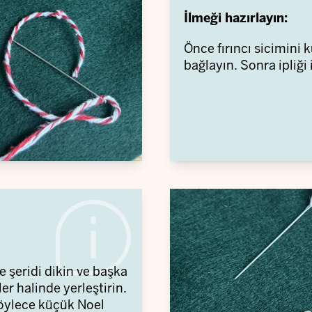
İlmeği hazırlayın:
Önce fırıncı sicimini 
bağlayın. Sonra ipliği 
 şeridi dikin ve başka
er halinde yerleştirin.
böylece küçük Noel