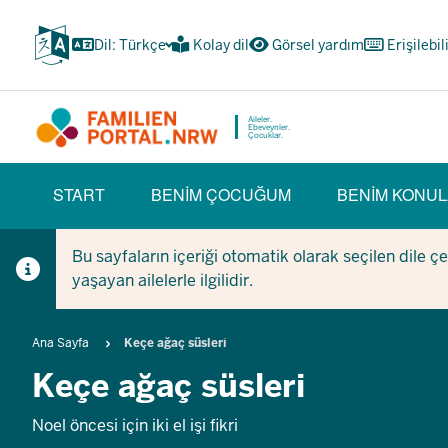
Ana
içeriğe
Dil: Türkçe
Kolay dil
Görsel yardım
Erişilebil
atla
Aileler.
Ebeveynler.
Çocuklar.
HAUPTNAVIGATION
START
BENIM ÇOCUĞUM
BENIM KONUL
(BÜRGERBEREICH)
Bu sayfaların içeriği otomatik olarak seçilen dile ç
yaşayan ailelerle ilgilidir.
Breadcrumb
Ana Sayfa
Keçe ağaç süsleri
Keçe ağaç süsleri
Noel öncesi için iki el işi fikri