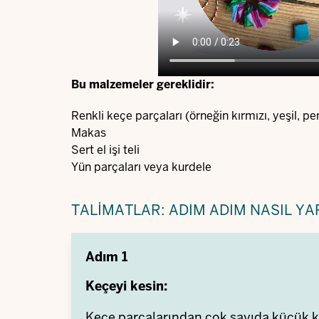
Bu malzemeler gereklidir:
Renkli keçe parçaları (örneğin kırmızı, yeşil, p
Makas
Sert el işi teli
Yün parçaları veya kurdele
TALIMATLAR: ADIM ADIM NASIL YAP
Adım 1
Keçeyi kesin:
Keçe parçalarından çok sayıda küçük ka