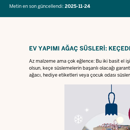
Metin en son güncellendi:
2025-11-24
EV YAPIMI AĞAÇ SÜSLERI: KEÇED
Az malzeme ama çok eğlence: Bu iki basit el işi 
olsun, keçe süslemelerin başarılı olacağı garan
ağacı, hediye etiketleri veya çocuk odası süsle
Video
file