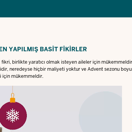
EN YAPILMIŞ BASIT FIKIRLER
fikri, birlikte yaratıcı olmak isteyen aileler için mükemmeldir.
tidir, neredeyse hiçbir maliyeti yoktur ve Advent sezonu boyun
ri için mükemmeldir.