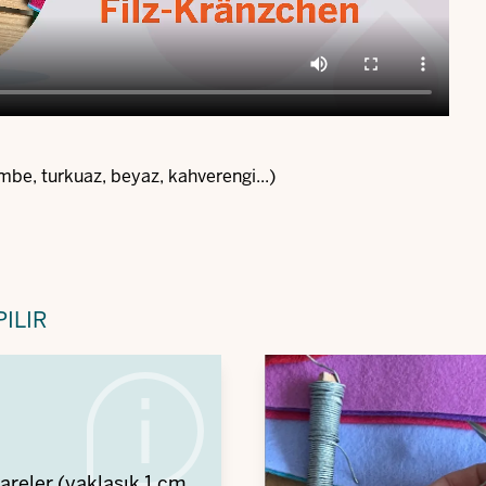
embe, turkuaz, beyaz, kahverengi...)
ILIR
reler (yaklaşık 1 cm