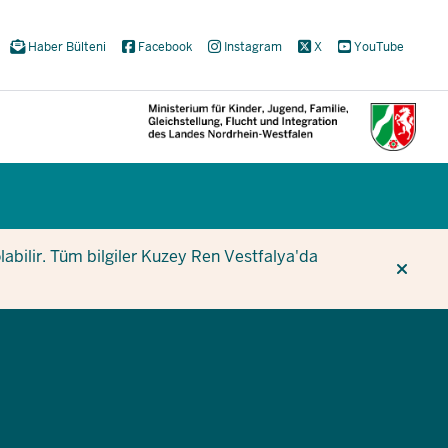
Haber Bülteni
Facebook
Instagram
X
YouTube
CUR
CUR
BE
olabilir. Tüm bilgiler Kuzey Ren Vestfalya'da