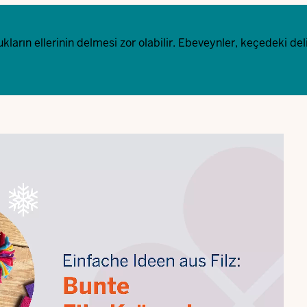
rın ellerinin delmesi zor olabilir. Ebeveynler, keçedeki delik