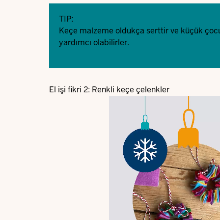
TIP:
Keçe malzeme oldukça serttir ve küçük çocukla
yardımcı olabilirler.
El işi fikri 2: Renkli keçe çelenkler
Video
file