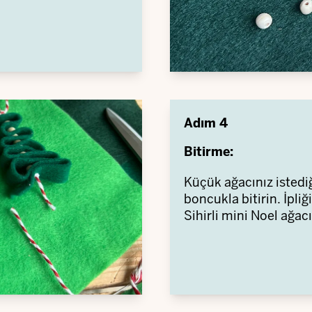
Adım 4
Bitirme:
Küçük ağacınız istediğ
boncukla bitirin. İpli
Sihirli mini Noel ağa