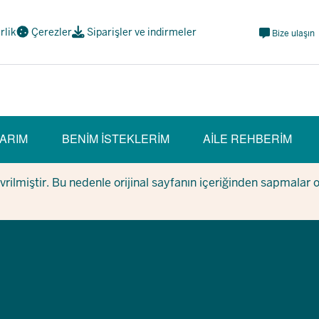
Meta
irlik
Çerezler
Siparişler ve indirmeler
Bize ulaşın
Navi
Social
ARIM
BENIM ISTEKLERIM
AILE REHBERIM
evrilmiştir. Bu nedenle orijinal sayfanın içeriğinden sapmalar 