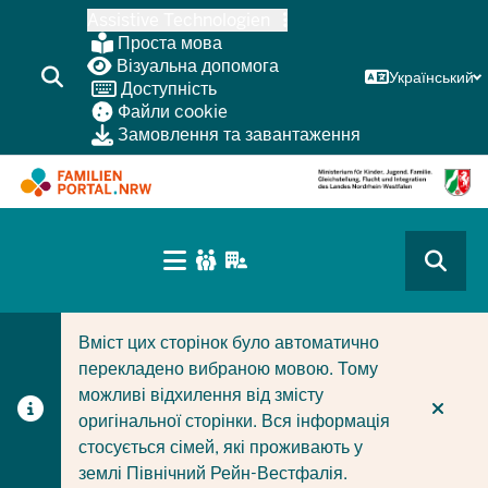
Перейти
Assistive Technologien
до
Проста мова
основного
Візуальна допомога
Український
Доступність
змісту
Файли cookie
Замовлення та завантаження
HAUPTNAVIGATION
(BÜRGERBEREICH
CURRENT SECTION ДЛЯ КОМПАНІЙ/МУНІЦИПАЛІТЕТІ
CURRENT SECTION ДЛЯ СІМЕЙ
MOBILE)
Вміст цих сторінок було автоматично
перекладено вибраною мовою. Тому
можливі відхилення від змісту
оригінальної сторінки. Вся інформація
стосується сімей, які проживають у
землі Північний Рейн-Вестфалія.