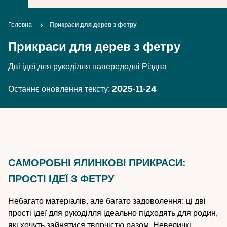
Breadcrumb
Головна
Прикраси для дерев з фетру
Прикраси для дерев з фетру
Дві ідеї для рукоділля напередодні Різдва
Останнє оновлення тексту:
2025-11-24
САМОРОБНІ ЯЛИНКОВІ ПРИКРАСИ:
ПРОСТІ ІДЕЇ З ФЕТРУ
Небагато матеріалів, але багато задоволення: ці дві
прості ідеї для рукоділля ідеально підходять для родин,
які хочуть зайнятися творчістю разом. Невеличкі