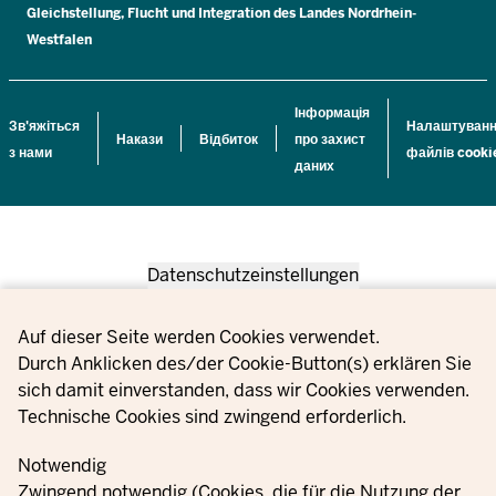
Gleichstellung, Flucht und Integration des Landes Nordrhein-
Westfalen
Інформація
Зв'яжіться
Налаштуван
Накази
Відбиток
про захист
з нами
файлів cooki
даних
Datenschutzeinstellungen
Privacy settings
Auf dieser Seite werden Cookies verwendet.
Durch Anklicken des/der Cookie-Button(s) erklären Sie
sich damit einverstanden, dass wir Cookies verwenden.
Technische Cookies sind zwingend erforderlich.
Notwendig
Zwingend notwendig (Cookies, die für die Nutzung der