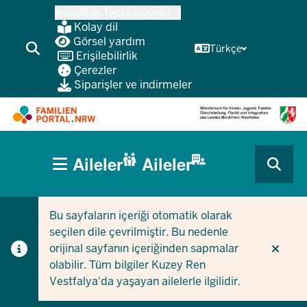
Ana
Assistive Technologien
içeriğe
Kolay dil
atla
Görsel yardım
Türkçe
Erişilebilirlik
Çerezler
Siparişler ve indirmeler
HAUPTNAVIGATION
Aileler
Aileler
(BÜRGERBEREICH
CURRENT SECTION AILELER IÇIN
CURRENT SECTION ŞIRKETLER/BELEDIYELER IÇIN
MOBILE)
Bu sayfaların içeriği otomatik olarak
seçilen dile çevrilmiştir. Bu nedenle
orijinal sayfanın içeriğinden sapmalar
olabilir. Tüm bilgiler Kuzey Ren
Vestfalya'da yaşayan ailelerle ilgilidir.