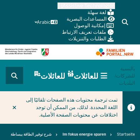
Skip
Assistive Technologien
to
لغة سهلة
main
المساعدات البصرية
Arabic
إمكانية الوصول
content
ملفات تعريف الارتباط
الطلبات والتنزيلات
بالنسبة
HAUPTNAVIGATION
للعائلات
للعائلات
للشركات/
(BÜRGERBEREICH
البلديات
MOBILE)
CURRENT SECTION للعائلات
تمت ترجمة محتويات هذه الصفحات تلقائيًا إلى
اللغة المحددة. لذلك، من الممكن أن توجد
اختلافات عن محتويات الصفحة الأصلية.
Breadcrumb
Startseite
Im fokus energie sparen
شرح توفير الطاقة ببساطة