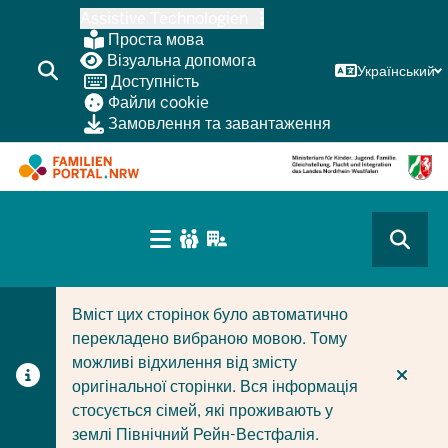
Перейти
Assistive Technologien
до
Проста мова
основного
Візуальна допомога
Український
Доступність
змісту
Файли cookie
Замовлення та завантаження
HAUPTNAVIGATION
(BÜRGERBEREICH
CURRENT SECTION ДЛЯ КОМПАНІЙ/МУНІЦИПАЛІТЕТІ
CURRENT SECTION ДЛЯ СІМЕЙ
MOBILE)
Вміст цих сторінок було автоматично
перекладено вибраною мовою. Тому
можливі відхилення від змісту
оригінальної сторінки. Вся інформація
стосується сімей, які проживають у
землі Північний Рейн-Вестфалія.