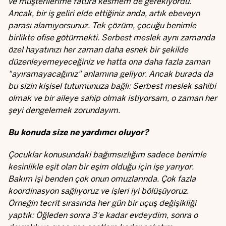
ve müşterilerime fatura kesmem de gerekiyordu.
Ancak, bir iş geliri elde ettiğiniz anda, artık ebeveyn
parası alamıyorsunuz. Tek çözüm, çocuğu benimle
birlikte ofise götürmekti. Serbest meslek aynı zamanda
özel hayatınızı her zaman daha esnek bir şekilde
düzenleyemeyeceğiniz ve hatta ona daha fazla zaman
"ayıramayacağınız" anlamına geliyor. Ancak burada da
bu sizin kişisel tutumunuza bağlı: Serbest meslek sahibi
olmak ve bir aileye sahip olmak istiyorsam, o zaman her
şeyi dengelemek zorundayım.
Bu konuda size ne yardımcı oluyor?
Çocuklar konusundaki bağımsızlığım sadece benimle
kesinlikle eşit olan bir eşim olduğu için işe yarıyor.
Bakım işi benden çok onun omuzlarında. Çok fazla
koordinasyon sağlıyoruz ve işleri iyi bölüşüyoruz.
Örneğin tecrit sırasında her gün bir uçuş değişikliği
yaptık: Öğleden sonra 3'e kadar evdeydim, sonra o