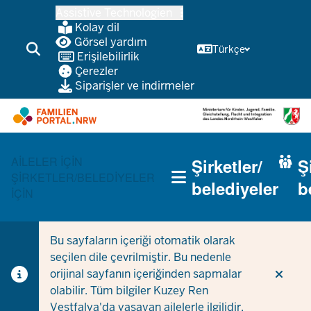
Ana
Assistive Technologien
içeriğe
Kolay dil
atla
Görsel yardım
Türkçe
Erişilebilirlik
Çerezler
Siparişler ve indirmeler
HAUPTNAVIGATION
AILELER IÇIN
Şirketler/
Ş
(TRÄGERBEREICH)
ŞIRKETLER/BELEDIYELER
belediyeler
b
IÇIN
Bu sayfaların içeriği otomatik olarak
seçilen dile çevrilmiştir. Bu nedenle
orijinal sayfanın içeriğinden sapmalar
olabilir. Tüm bilgiler Kuzey Ren
Vestfalya'da yaşayan ailelerle ilgilidir.