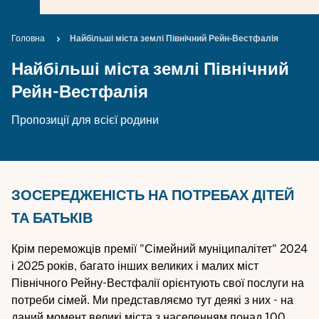
Breadcrumb
Головна
Найбільші міста землі Північний Рейн-Вестфалія
Найбільші міста землі Північний
Рейн-Вестфалія
Пропозиції для всієї родини
ЗОСЕРЕДЖЕНІСТЬ НА ПОТРЕБАХ ДІТЕЙ
ТА БАТЬКІВ
Крім переможців премії "Сімейний муніципалітет" 2024
і 2025 років, багато інших великих і малих міст
Північного Рейну-Вестфалії орієнтують свої послуги на
потреби сімей. Ми представляємо тут деякі з них - на
даний момент великі міста з населенням понад 100