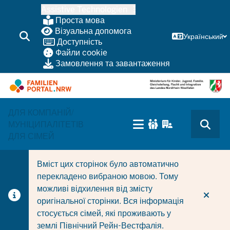
Перейти
Assistive Technologien
до
Проста мова
основного
Візуальна допомога
Український
Доступність
змісту
Файли cookie
Замовлення та завантаження
ДЛЯ КОМПАНІЙ/
HAUPTNAVIGATION
МУНІЦИПАЛІТЕТІВ
(TRÄGERBEREICH)
ДЛЯ СІМЕЙ
Вміст цих сторінок було автоматично
перекладено вибраною мовою. Тому
можливі відхилення від змісту
оригінальної сторінки. Вся інформація
стосується сімей, які проживають у
землі Північний Рейн-Вестфалія.