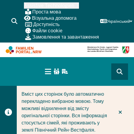
Перейти
Assistive Technologien
до
Проста мова
основного
Візуальна допомога
Український
Доступність
змісту
Файли cookie
Замовлення та завантаження
HAUPTNAVIGATION
(BÜRGERBEREICH
CURRENT SECTION ДЛЯ КОМПАНІЙ/МУНІЦИПАЛІТЕТІ
CURRENT SECTION ДЛЯ СІМЕЙ
MOBILE)
Вміст цих сторінок було автоматично
перекладено вибраною мовою. Тому
можливі відхилення від змісту
оригінальної сторінки. Вся інформація
стосується сімей, які проживають у
землі Північний Рейн-Вестфалія.