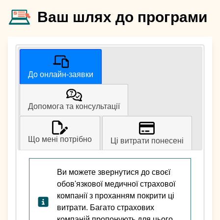
Ваш шлях до програми
До онлайн-заявки
Допомога та консультації
Що мені потрібно
Ці витрати понесені
Ви можете звернутися до своєї
обов'язкової медичної страхової
компанії з проханням покрити ці
витрати. Багато страхових
компаній пропонують для цього