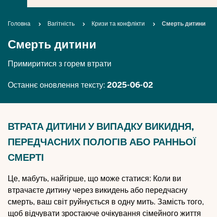
Breadcrumb
Головна
Вагітність
Кризи та конфлікти
Смерть дитини
Смерть дитини
Примиритися з горем втрати
Останнє оновлення тексту:
2025-06-02
ВТРАТА ДИТИНИ У ВИПАДКУ ВИКИДНЯ,
ПЕРЕДЧАСНИХ ПОЛОГІВ АБО РАННЬОЇ
СМЕРТІ
Це, мабуть, найгірше, що може статися: Коли ви
втрачаєте дитину через викидень або передчасну
смерть, ваш світ руйнується в одну мить. Замість того,
щоб відчувати зростаюче очікування сімейного життя