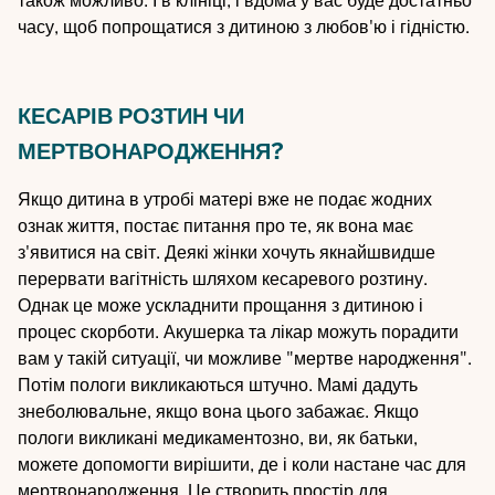
також можливо. І в клініці, і вдома у вас буде достатньо
часу, щоб попрощатися з дитиною з любов'ю і гідністю.
КЕСАРІВ РОЗТИН ЧИ
МЕРТВОНАРОДЖЕННЯ?
Якщо дитина в утробі матері вже не подає жодних
ознак життя, постає питання про те, як вона має
з'явитися на світ. Деякі жінки хочуть якнайшвидше
перервати вагітність шляхом кесаревого розтину.
Однак це може ускладнити прощання з дитиною і
процес скорботи. Акушерка та лікар можуть порадити
вам у такій ситуації, чи можливе "мертве народження".
Потім пологи викликаються штучно. Мамі дадуть
знеболювальне, якщо вона цього забажає. Якщо
пологи викликані медикаментозно, ви, як батьки,
можете допомогти вирішити, де і коли настане час для
мертвонародження. Це створить простір для