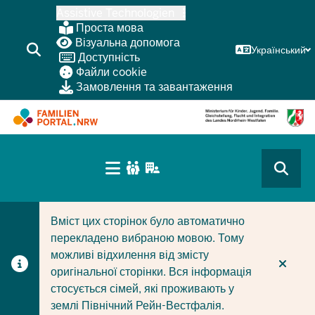
Перейти
Assistive Technologien
до
Проста мова
основного
Візуальна допомога
Український
Доступність
змісту
Файли cookie
Замовлення та завантаження
HAUPTNAVIGATION
(BÜRGERBEREICH
CURRENT SECTION ДЛЯ КОМПАНІЙ/МУНІЦИПАЛІТЕТІ
CURRENT SECTION ДЛЯ СІМЕЙ
MOBILE)
Вміст цих сторінок було автоматично
перекладено вибраною мовою. Тому
можливі відхилення від змісту
оригінальної сторінки. Вся інформація
стосується сімей, які проживають у
землі Північний Рейн-Вестфалія.