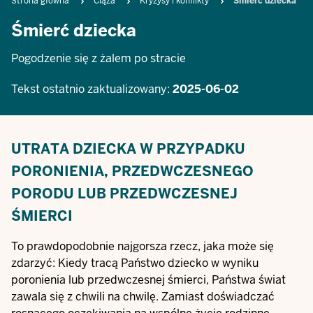
Breadcrumb
Strona główna
Ciąża
Kryzysy i konflikty
Śmierć dziecka
Śmierć dziecka
Pogodzenie się z żalem po stracie
Tekst ostatnio zaktualizowany:
2025-06-02
UTRATA DZIECKA W PRZYPADKU
PORONIENIA, PRZEDWCZESNEGO
PORODU LUB PRZEDWCZESNEJ
ŚMIERCI
To prawdopodobnie najgorsza rzecz, jaka może się
zdarzyć: Kiedy tracą Państwo dziecko w wyniku
poronienia lub przedwczesnej śmierci, Państwa świat
zawala się z chwili na chwilę. Zamiast doświadczać