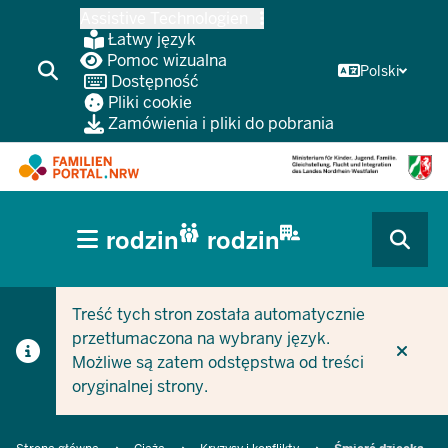
Przejdź
Assistive Technologien
do
Łatwy język
głównej
Pomoc wizualna
Polski
Dostępność
treści
Pliki cookie
Zamówienia i pliki do pobrania
HAUPTNAVIGATION
rodzin
rodzin
(BÜRGERBEREICH
CURRENT SECTION DLA FIRM/GMIN
CURRENT SECTION DLA RODZIN
MOBILE)
Treść tych stron została automatycznie
przetłumaczona na wybrany język.
Możliwe są zatem odstępstwa od treści
oryginalnej strony.