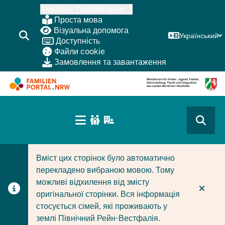
Перейти
Assistive Technologien
до
Проста мова
основного
Візуальна допомога
Український
Доступність
змісту
Файли cookie
Замовлення та завантаження
HAUPTNAVIGATION
(BÜRGERBEREICH
CURRENT SECTION ДЛЯ КОМПАНІЙ/МУНІЦИПАЛІТЕТІ
CURRENT SECTION ДЛЯ СІМЕЙ
MOBILE)
Вміст цих сторінок було автоматично
перекладено вибраною мовою. Тому
можливі відхилення від змісту
оригінальної сторінки. Вся інформація
стосується сімей, які проживають у
землі Північний Рейн-Вестфалія.