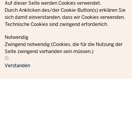
Privacy settings
Auf dieser Seite werden Cookies verwendet.
видному місці. Таким чином, у вас буде вся важлива
Durch Anklicken des/der Cookie-Button(s) erklären Sie
інформація для екстрених служб або токсикологічного
sich damit einverstanden, dass wir Cookies verwenden.
центру, яку ви зможете передати в разі надзвичайної
Technische Cookies sind zwingend erforderlich.
ситуації.
Notwendig
Merkzettel für den Notfall
Zwingend notwendig (Cookies, die für die Nutzung der
PDF,
653.45 KB
Seite zwingend vorhanden sein müssen.)
Verstanden