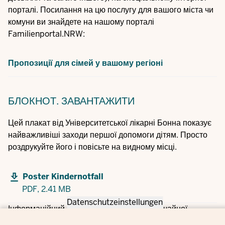
порталі. Посилання на цю послугу для вашого міста чи
комуни ви знайдете на нашому порталі
Familienportal.NRW:
Пропозиції для сімей у вашому регіоні
БЛОКНОТ.
ЗАВАНТАЖИТИ
Цей плакат від Університетської лікарні Бонна показує
найважливіші заходи першої допомоги дітям. Просто
роздрукуйте його і повісьте на видному місці.
Poster Kindernotfall
PDF,
2.41 MB
Datenschutzeinstellungen
Інформаційний листок на випадок надзвичайної
ситуації: Уважно заповніть цю форму і повісьте її на