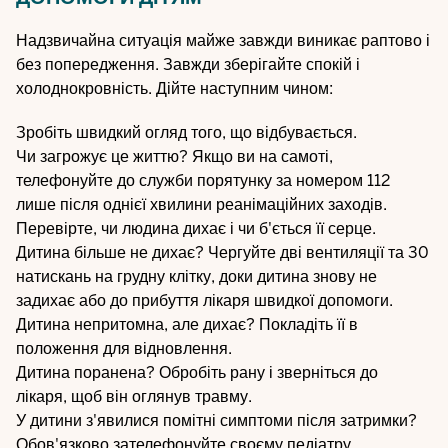
Надзвичайна ситуація майже завжди виникає раптово і
без попередження. Завжди зберігайте спокій і
холоднокровність. Дійте наступним чином:
Зробіть швидкий огляд того, що відбувається.
Чи загрожує це життю? Якщо ви на самоті,
телефонуйте до служби порятунку за номером 112
лише після однієї хвилини реанімаційних заходів.
Перевірте, чи людина дихає і чи б'ється її серце.
Дитина більше не дихає? Чергуйте дві вентиляції та 30
натискань на грудну клітку, доки дитина знову не
задихає або до прибуття лікаря швидкої допомоги.
Дитина непритомна, але дихає? Покладіть її в
положення для відновлення.
Дитина поранена? Обробіть рану і зверніться до
лікаря, щоб він оглянув травму.
У дитини з'явилися помітні симптоми після затримки?
Обов'язково зателефонуйте своєму педіатру.