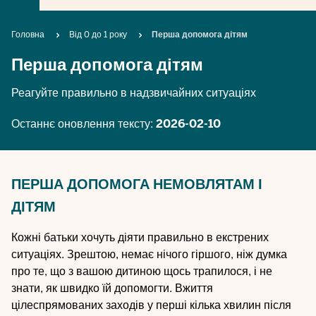
Breadcrumb
Головна
Від 0 до 1 року
Перша допомога дітям
Перша допомога дітям
Реагуйте правильно в надзвичайних ситуаціях
Останнє оновлення тексту:
2026-02-10
ПЕРША ДОПОМОГА НЕМОВЛЯТАМ І
ДІТЯМ
Кожні батьки хочуть діяти правильно в екстрених
ситуаціях. Зрештою, немає нічого гіршого, ніж думка
про те, що з вашою дитиною щось трапилося, і не
знати, як швидко їй допомогти. Вжиття
цілеспрямованих заходів у перші кілька хвилин після