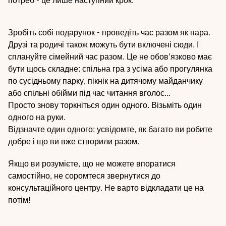
потреб - це лише наступний крок.
Зробіть собі подарунок - проведіть час разом як пара.
Друзі та родичі також можуть бути включені сюди. І
сплануйте сімейний час разом. Це не обов'язково має
бути щось складне: спільна гра з усіма або прогулянка
по сусідньому парку, пікнік на дитячому майданчику
або спільні обійми під час читання вголос...
Просто знову торкніться один одного. Візьміть один
одного на руки.
Відзначте один одного: усвідомте, як багато ви робите
добре і що ви вже створили разом.
Якщо ви розумієте, що не можете впоратися
самостійно, не соромтеся звернутися до
консультаційного центру. Не варто відкладати це на
потім!