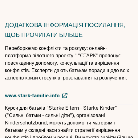
ДОДАТКОВА ІНФОРМАЦІЯ
ПОСИЛАННЯ,
ЩОБ ПРОЧИТАТИ БІЛЬШЕ
Переборюємо конфлікти та розлуку: онлайн-
платформа пілотного проекту " "СТАРК" пропонує
повсякденну допомогу, консультації та вирішення
конфліктів. Експерти дають батькам поради щодо всіх
аспектів кризи стосунків, розставання та розлучення.
www.stark-familie.info
Курси для батьків "Starke Eltern - Starke Kinder"
("Сильні батьки - сильні діти"), організовані
Kinderschutzbund, можуть допомогти матерям і
батькам у складні часи знайти стратегії вирішення
конфліктів і проблем у родині. Ви можете знайти більше