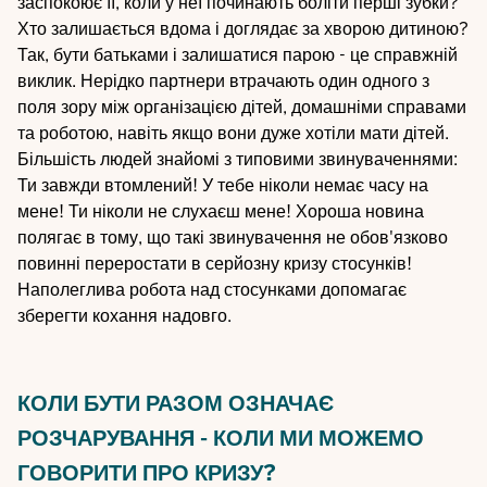
заспокоює її, коли у неї починають боліти перші зубки?
Хто залишається вдома і доглядає за хворою дитиною?
Так, бути батьками і залишатися парою - це справжній
виклик. Нерідко партнери втрачають один одного з
поля зору між організацією дітей, домашніми справами
та роботою, навіть якщо вони дуже хотіли мати дітей.
Більшість людей знайомі з типовими звинуваченнями:
Ти завжди втомлений! У тебе ніколи немає часу на
мене! Ти ніколи не слухаєш мене! Хороша новина
полягає в тому, що такі звинувачення не обов'язково
повинні переростати в серйозну кризу стосунків!
Наполеглива робота над стосунками допомагає
зберегти кохання надовго.
КОЛИ БУТИ РАЗОМ ОЗНАЧАЄ
РОЗЧАРУВАННЯ - КОЛИ МИ МОЖЕМО
ГОВОРИТИ ПРО КРИЗУ?