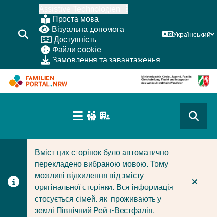
Перейти
Assistive Technologien
до
Проста мова
основного
Візуальна допомога
Український
Доступність
змісту
Файли cookie
Замовлення та завантаження
HAUPTNAVIGATION
(BÜRGERBEREICH
CURRENT SECTION ДЛЯ КОМПАНІЙ/МУНІЦИПАЛІТЕТІ
CURRENT SECTION ДЛЯ СІМЕЙ
MOBILE)
Вміст цих сторінок було автоматично
перекладено вибраною мовою. Тому
можливі відхилення від змісту
оригінальної сторінки. Вся інформація
стосується сімей, які проживають у
землі Північний Рейн-Вестфалія.