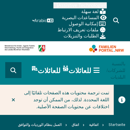
Skip
Assistive Technologien
to
لغة سهلة
main
المساعدات البصرية
Arabic
إمكانية الوصول
content
ملفات تعريف الارتباط
الطلبات والتنزيلات
بالنسبة
HAUPTNAVIGATION
للعائلات
للعائلات
للشركات/
(BÜRGERBEREICH
البلديات
MOBILE)
CURRENT SECTION للعائلات
تمت ترجمة محتويات هذه الصفحات تلقائيًا إلى
اللغة المحددة. لذلك، من الممكن أن توجد
اختلافات عن محتويات الصفحة الأصلية.
Breadcrumb
Startseite
اتفاقية
اتفاق
العمل بنظام الورديات والتوافق