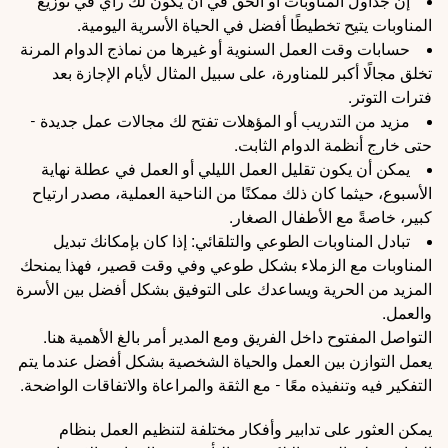
إن جداول المناوبات أو الحق في أن يكون لك رأي في توزيع
المناوبات يتيح تخطيطًا أفضل في الحياة الأسرية اليومية.
حسابات وقت العمل السنوية أو غيرها من نماذج الدوام المرنة
تخلق مجالًا أكبر للمناورة، على سبيل المثال لأيام الإجازة بعد
فترات التوتر.
مزيد من التدريب أو المؤهلات تفتح لك مجالات عمل جديدة -
حتى خارج أنظمة الدوام الثابت.
يمكن أن يكون تقليل العمل الليلي أو العمل في عطلة نهاية
الأسبوع، حيثما كان ذلك ممكنًا من الناحية العملية، مصدر ارتياح
كبير، خاصةً مع الأطفال الصغار.
تبادل المناوبات الطوعي والتلقائي: إذا كان بإمكانك تبديل
المناوبات مع الزملاء بشكل طوعي وفي وقت قصير، فهذا يمنحك
المزيد من الحرية ويساعدك على التوفيق بشكل أفضل بين الأسرة
والعمل.
التواصل المفتوح داخل الفريق ومع المدير أمر بالغ الأهمية هنا.
يعمل التوازن بين العمل والحياة الشخصية بشكل أفضل عندما يتم
التفكير فيه وتنفيذه معًا - مع الثقة والمراعاة والاتفاقات الواضحة.
يمكن العثور على تدابير وأفكار مختلفة لتنظيم العمل بنظام