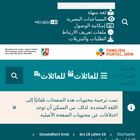
Skip
Assistive Technologien
to
لغة سهلة
main
المساعدات البصرية
Arabic
إمكانية الوصول
content
ملفات تعريف الارتباط
الطلبات والتنزيلات
بالنسبة
HAUPTNAVIGATION
للعائلات
للعائلات
للشركات/
(BÜRGERBEREICH
البلديات
MOBILE)
CURRENT SECTION للعائلات
تمت ترجمة محتويات هذه الصفحات تلقائيًا إلى
اللغة المحددة. لذلك، من الممكن أن توجد
اختلافات عن محتويات الصفحة الأصلية.
Breadcrumb
Gesundheit kind
16 bis 18 jahre
Startseite