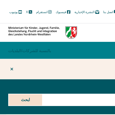
M
اتصل بنا
النشرة الإخبارية
فيسبوك
انستقرام
X
يوتيوب
N
Soc
ECTION
بالنسبة للشركات/
BEREICHSWECHSEL
البلديات
ابحث