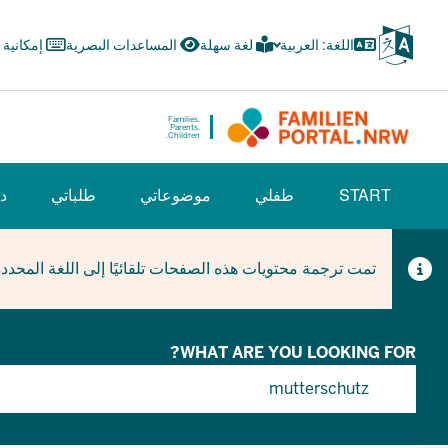
Skip
to
اللغة: العربية
لغة سهلة
المساعدات البصرية
إمكانية
main
content
Families.
Parents.
Children.
HAUPTNAVIGATION
START
طفلي
موضوعاتي
طلباتي
دل
(BÜRGERBEREICH)
تمت ترجمة محتويات هذه الصفحات تلقائيًا إلى اللغة المحدد
Searc
WHAT ARE YOU LOOKING FOR?