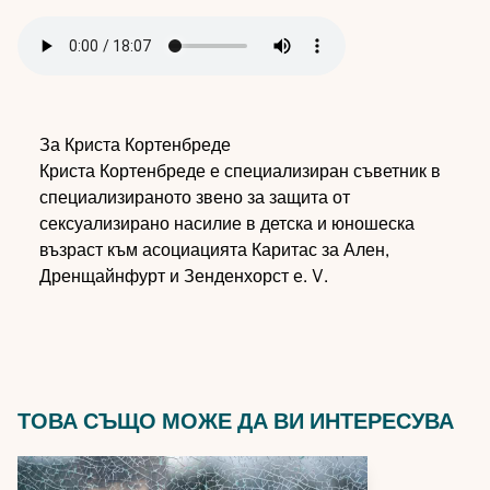
Audio
file
За Криста Кортенбреде
Криста Кортенбреде е специализиран съветник в
специализираното звено за защита от
сексуализирано насилие в детска и юношеска
възраст към асоциацията Каритас за Ален,
Дренщайнфурт и Зенденхорст e. V.
ТОВА СЪЩО МОЖЕ ДА ВИ ИНТЕРЕСУВА