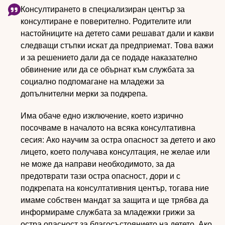
Консултирането в специализиран център за
консултиране е поверително. Родителите или
настойниците на детето сами решават дали и какви
следващи стъпки искат да предприемат. Това важи
и за решението дали да се подаде наказателно
обвинение или да се обърнат към службата за
социално подпомагане на младежи за
допълнителни мерки за подкрепа.
Има обаче едно изключение, което изрично
посочваме в началото на всяка консултативна
сесия: Ако научим за остра опасност за детето и ако
лицето, което получава консултация, не желае или
не може да направи необходимото, за да
предотврати тази остра опасност, дори и с
подкрепата на консултативния център, тогава ние
имаме собствен мандат за защита и ще трябва да
информираме службата за младежки грижи за
остра опасност за благосъстоянието на детето. Ако