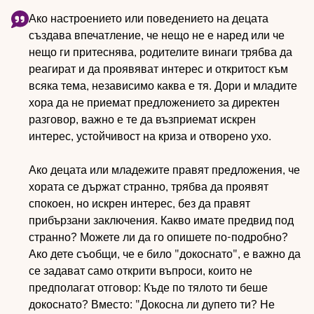
Ако настроението или поведението на децата
създава впечатление, че нещо не е наред или че
нещо ги притеснява, родителите винаги трябва да
реагират и да проявяват интерес и откритост към
всяка тема, независимо каква е тя. Дори и младите
хора да не приемат предложението за директен
разговор, важно е те да възприемат искрен
интерес, устойчивост на криза и отворено ухо.
Ако децата или младежите правят предложения, че
хората се държат странно, трябва да проявят
спокоен, но искрен интерес, без да правят
прибързани заключения. Какво имате предвид под
странно? Можете ли да го опишете по-подробно?
Ако дете съобщи, че е било "докоснато", е важно да
се задават само открити въпроси, които не
предполагат отговор: Къде по тялото ти беше
докоснато? Вместо: "Докосна ли дупето ти? Не