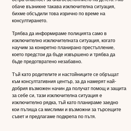
обаче възникне такава изключителна ситуация,
бихме обсъдили това изрично по време на
консултирането.
Трябва да информираме полицията само в
изключително изключителната ситуация, когато
научим за конкретно планирано престъпление,
което предстои да бъде извършено и трябва да
бъде предотвратено незабавно.
Тъй като родителите и настойниците се обръщат
към консултативния център, за да намерят най-
добрия възможен начин да получат помощ и защита
за себе си, тази изключителна ситуация е
изключително рядка, тъй като планираме заедно
кои пътища са мислими и възможни за търсещите
съвет и предлагаме подкрепа по пътя.