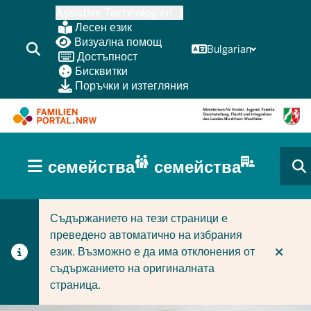
Skip
Assistive Technologien
to
Лесен език
main
Визуална помощ
Bulgarian
Достъпност
content
Бисквитки
Поръчки и изтегляния
HAUPTNAVIGATION
семейства
семейства
(BÜRGERBEREICH
CURRENT SECTION ЗА СЕМЕЙСТВА
CURRENT SECTION ЗА ФИРМИ/ОБЩИНИ
MOBILE)
Съдържанието на тези страници е
преведено автоматично на избрания
език. Възможно е да има отклонения от
съдържанието на оригиналната
страница.