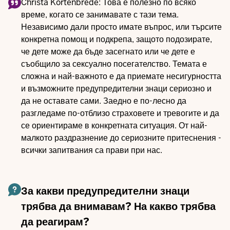
Christa Kortenbrede: Това е полезно по всяко
време, когато се занимавате с тази тема.
Независимо дали просто имате въпрос, или търсите
конкретна помощ и подкрепа, защото подозирате,
че дете може да бъде засегнато или че дете е
съобщило за сексуално посегателство. Темата е
сложна и най-важното е да приемате несигурността
и възможните предупредителни знаци сериозно и
да не оставате сами. Заедно е по-лесно да
разгледаме по-отблизо страховете и тревогите и да
се ориентираме в конкретната ситуация. От най-
малкото раздразнение до сериозните притеснения -
всички запитвания са прави при нас.
За какви предупредителни знаци
трябва да внимавам? На какво трябва
да реагирам?