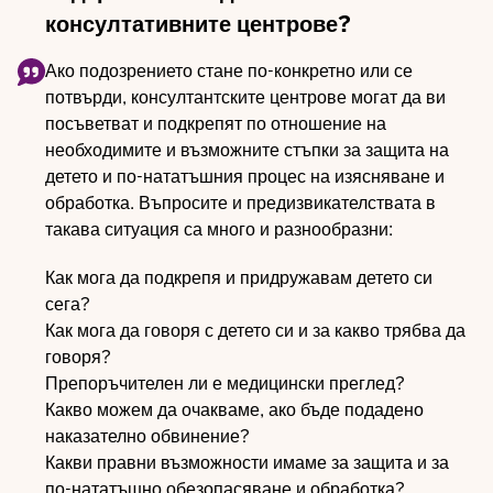
консултативните центрове?
Ако подозрението стане по-конкретно или се
потвърди, консултантските центрове могат да ви
посъветват и подкрепят по отношение на
необходимите и възможните стъпки за защита на
детето и по-нататъшния процес на изясняване и
обработка. Въпросите и предизвикателствата в
такава ситуация са много и разнообразни:
Как мога да подкрепя и придружавам детето си
сега?
Как мога да говоря с детето си и за какво трябва да
говоря?
Препоръчителен ли е медицински преглед?
Какво можем да очакваме, ако бъде подадено
наказателно обвинение?
Какви правни възможности имаме за защита и за
по-нататъшно обезопасяване и обработка?