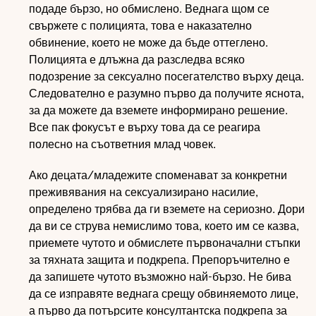
подаде бързо, но обмислено. Веднага щом се
свържете с полицията, това е наказателно
обвинение, което не може да бъде оттеглено.
Полицията е длъжна да разследва всяко
подозрение за сексуално посегателство върху деца.
Следователно е разумно първо да получите яснота,
за да можете да вземете информирано решение.
Все пак фокусът е върху това да се реагира
полесно на съответния млад човек.
Ако децата/младежите споменават за конкретни
преживявания на сексуализирано насилие,
определено трябва да ги вземете на сериозно. Дори
да ви се струва немислимо това, което им се казва,
приемете чутото и обмислете първоначални стъпки
за тяхната защита и подкрепа. Препоръчително е
да запишете чутото възможно най-бързо. Не бива
да се изправяте веднага срещу обвиняемото лице,
а първо да потърсите консултантска подкрепа за