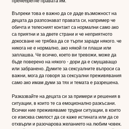
пренебрегне правата им.
Въпреки това е важно да се даде възможност на
децата да разпознават правата си, например че
обичта и телесният контакт са нормални само ако
са приятни и за двете страни и че неприятното
докосване не трябва да се търпи заради някого. че
никога не е нормално, ако някой ги плаши или
заплашва. Че всичко, което ви тревожи, може да
бъде поверено на някого - дори да е смущаващо
или забранено. Думите за сексуалните въпроси са
важни, мога да говоря за сексуални преживявания
само ако имам думи за тях и темата е разрешена.
Разказвайте на децата си за примери и решения в
ситуации, в които те са емоционално разкъсани.
Всички ние преживяваме трудни ситуации, в които
се изисква смелост да се каже истината или да се
отхвърли и разочарова желанието на любим човек.