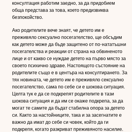
консултация работим заедно, за да придобием
обща представа за това, което предизвиква
безпокойство.
Ако родителите вече знаят, че детето им е
преживяло сексуално посегателство, ще обсъдим
как детето може да бъде защитено от по-нататъшни
посегателства и реакции от страна на обвиненото
лице и от какво се нуждае детето на първо място за
своето психично здраве. Настоящото състояние на
родителите също е в центъра на консултирането. За
тях новината, че детето им е преживяло сексуално
посегателство, сама по себе си е шокова ситуация.
Целта тук е да се подкрепят родителите в тази
шокова ситуация и да им се окаже подкрепа, за да
могат те самите да бъдат стабилна опора за детето
си. Както за настойниците, така и за засегнатите е
важно да имат до себе си човек, който да ги
подкрепя, когато разкриват преживяното насилие.