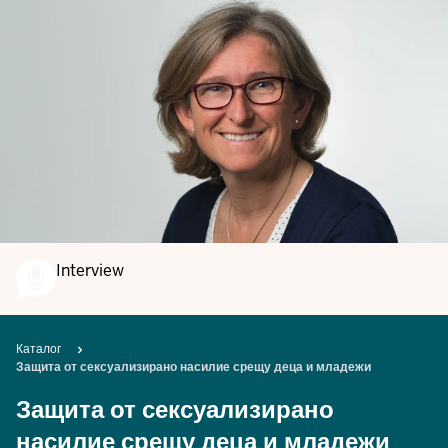
Interview
Breadcrumb
Каталог
Защита от сексуализирано насилие срещу деца и младежи
Защита от сексуализирано
насилие срещу деца и младежи