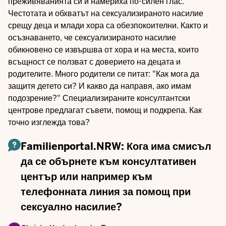
преживяванията си и намериха по-силен глас.
Честотата и обхватът на сексуализираното насилие
срещу деца и млади хора са обезпокоителни. Както и
осъзнаването, че сексуализираното насилие
обикновено се извършва от хора и на места, които
всъщност се ползват с доверието на децата и
родителите. Много родители се питат: "Как мога да
защитя детето си? И какво да направя, ако имам
подозрение?" Специализираните консултантски
центрове предлагат съвети, помощ и подкрепа. Как
точно изглежда това?
Familienportal.NRW: Кога има смисъл
да се обърнете към консултативен
център или например към
телефонната линия за помощ при
сексуално насилие?