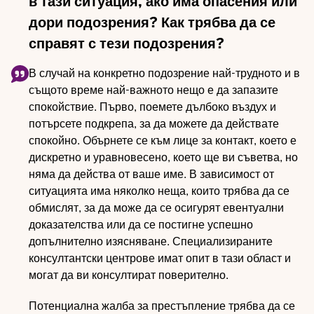
в тази ситуация, ако има опасения или
дори подозрения? Как трябва да се
справят с тези подозрения?
В случай на конкретно подозрение най-трудното и в
същото време най-важното нещо е да запазите
спокойствие. Първо, поемете дълбоко въздух и
потърсете подкрепа, за да можете да действате
спокойно. Обърнете се към лице за контакт, което е
дискретно и уравновесено, което ще ви съветва, но
няма да действа от ваше име. В зависимост от
ситуацията има няколко неща, които трябва да се
обмислят, за да може да се осигурят евентуални
доказателства или да се постигне успешно
допълнително изясняване. Специализираните
консултантски центрове имат опит в тази област и
могат да ви консултират поверително.
Потенциална жалба за престъпление трябва да се