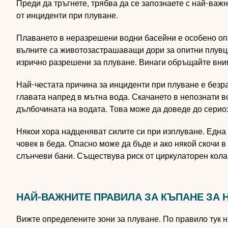
Преди да тръгнете, трябва да се запознаете с най-важ
от инциденти при плуване.
Плаването в неразрешени водни басейни е особено опас
вълните са животозастрашаващи дори за опитни плувци.
изрично разрешени за плуване. Винаги обръщайте вни
Най-честата причина за инциденти при плуване е безр
главата напред в мътна вода. Скачането в непознати в
дълбочината на водата. Това може да доведе до серио
Някои хора надценяват силите си при изплуване. Една
човек в беда. Опасно може да бъде и ако някой скочи 
слънчеви бани. Съществува риск от циркулаторен кола
НАЙ-ВАЖНИТЕ ПРАВИЛА ЗА КЪПАНЕ ЗА 
Вижте определените зони за плуване. По правило тук н