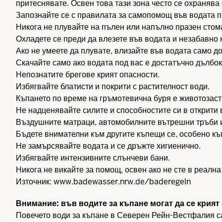
притеснявате. Освен това тази зона често се охранява
Запознайте се с правилата за самопомощ във водата п
Никога не плувайте на пълен или напълно празен стом
Охладете се преди да влезете във водата и незабавно н
Ако не умеете да плувате, влизайте във водата само до
Скачайте само ако водата под вас е достатъчно дълбок
Непознатите брегове крият опасности.
Избягвайте блатисти и покрити с растителност води.
Къпането по време на гръмотевична буря е животозас
Не надценявайте силите и способностите си в открити 
Въздушните матраци, автомобилните вътрешни тръби и 
Бъдете внимателни към другите къпещи се, особено къ
Не замърсявайте водата и се дръжте хигиенично.
Избягвайте интензивните слънчеви бани.
Никога не викайте за помощ, освен ако не сте в реална
Източник:
www.badewasser.nrw.de/baderegeln
Внимание: във водите за къпане могат да се крия
Повечето води за къпане в Северен Рейн-Вестфалия с