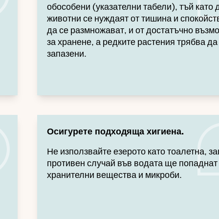
обособени (указателни табели), тъй като 
животни се нуждаят от тишина и спокойств
да се размножават, и от достатъчно възм
.
за хранене, а редките растения трябва да
запазени.
Осигурете подходяща хигиена.
Не използвайте езерото като тоалетна, з
противен случай във водата ще попаднат
хранителни вещества и микроби.