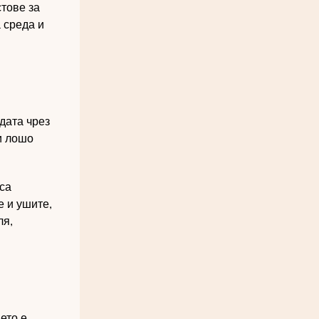
стове за
 среда и
дата чрез
и лошо
са
е и ушите,
ля,
ето е