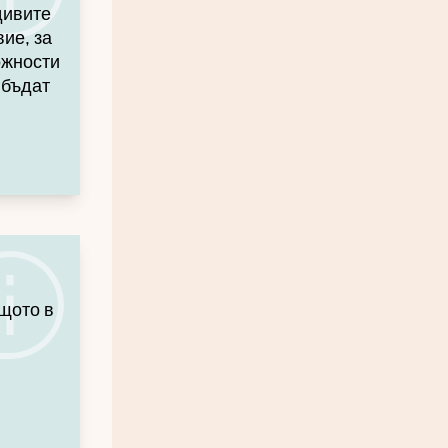
дивите
ие, за
ожности
 бъдат
ащото в