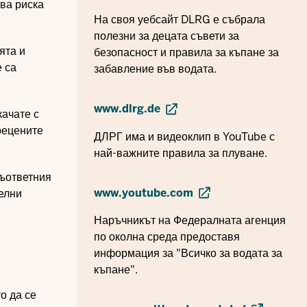
ва риска
На своя уебсайт DLRG е събрала
полезни за децата съвети за
ята и
безопасност и правила за къпане за
 са
забавление във водата.
www.dlrg.de
качате с
прецените
ДЛРГ има и видеоклип в YouTube с
най-важните правила за плуване.
съответния
www.youtube.com
телни
Наръчникът на Федералната агенция
по околна среда предоставя
информация за "Всичко за водата за
къпане".
о да се