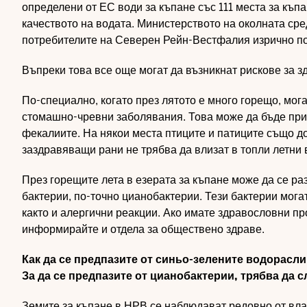
определени от ЕС води за къпане със 111 места за къпа
качеството на водата.
Министерството на околната сре
потребителите на Северен Рейн-Вестфалия
изрично по
Въпреки това все още могат да възникнат рискове за з
По-специално, когато през лятото е много горещо, мог
стомашно-чревни заболявания. Това може да бъде прич
фекалиите. На някои места птиците и патиците също д
заздравяващи рани не трябва да влизат в топли летни 
През горещите лета в езерата за къпане може да се ра
бактерии, по-точно цианобактерии. Тези бактерии могат
както и алергични реакции. Ако имате здравословни пр
информирайте и отдела за обществено здраве.
Как да се предпазите от синьо-зелените водорасли
За да се предпазите от цианобактерии, трябва да 
Земите за къпане в НРВ се наблюдават редовно от влас