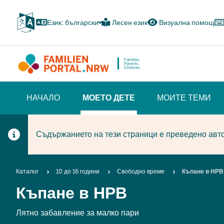
Skip
to
Език: български
Лесен език
Визуална помощ
main
content
Families.
Parents.
Children.
HAUPTNAVIGATION
НАЧАЛО
МОЕТО ДЕТЕ
МОИТЕ ТЕМИ
(BÜRGERBEREICH)
(CURRENT SECTION)
Съдържанието на тези страници е преведено авто
Breadcrumb
Каталог
10 до 16 години
Свободно време
Къпане в НРВ
Къпане в НРВ
Лятно забавление за малко пари