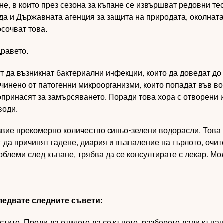
не, в които през сезона за къпане се извършват редовни те
да и Държавната агенция за защита на природата, околната
сочват това.
дравето.
ат да възникнат бактериални инфекции, които да доведат до
инено от патогенни микроорганизми, които попадат във во
опринасят за замърсяването. Поради това хора с отворени 
води.
звие прекомерно количество синьо-зелени водорасли. Това 
 да причинят гадене, диария и възпаление на гърлото, очит
облеми след къпане, трябва да се консултирате с лекар. Мо
следвате следните съвети:
тите. Преди да отидете да се къпете, разберете дали къпан