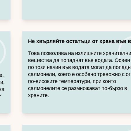
Не хвърляйте остатъци от храна във в
Това позволява на излишните хранителн
вещества да попаднат във водата. Освен
по този начин във водата могат да попадн
салмонели, което е особено тревожно с о
е,
по-високите температури, при които
и,
салмонелите се размножават по-бързо в
за
храните.
е
ъпане. -