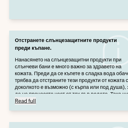
Отстранете слънцезащитните продукти
преди къпане.
Нанасянето на слънцезащитни продукти при
слънчеви бани е много важно за здравето на
кожата. Преди да се къпете в сладка вода обач
трябва да отстраните тези продукти от кожата с
доколкото е възможно (с кърпа или под душа), 
да не пренесете част от тях във водата. Така щ
Отстранете слънцезащитните продукти преди к
предпазите водата от ненужно замърсяване.
Read full