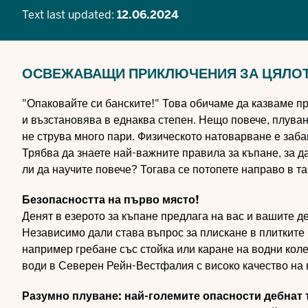
Text last updated:
12.06.2024
ОСВЕЖАВАЩИ ПРИКЛЮЧЕНИЯ ЗА ЦЯЛО
"Опаковайте си банските!" Това обичаме да казваме пр
и възстановява в еднаква степен. Нещо повече, плуван
не струва много пари. Физическото натоварване е заб
Трябва да знаете най-важните правила за къпане, за да
ли да научите повече? Тогава се потопете направо в та
Безопасността на първо място!
Денят в езерото за къпане предлага на вас и вашите д
Независимо дали става въпрос за плискане в плитките 
например гребане със стойка или каране на водни коле
води в Северен Рейн-Вестфалия с високо качество на 
Разумно плуване: най-големите опасности дебнат 