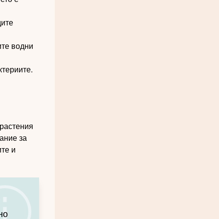
дите
ите водни
ктериите.
 растения
ание за
те и
но