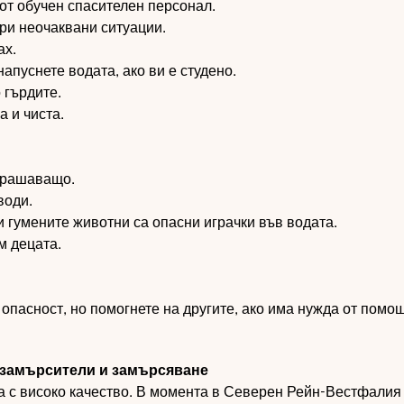
 от обучен спасителен персонал.
ри неочаквани ситуации.
ах.
апуснете водата, ако ви е студено.
 гърдите.
а и чиста.
трашаващо.
води.
гумените животни са опасни играчки във водата.
м децата.
 опасност, но помогнете на другите, ако има нужда от помощ
т замърсители и замърсяване
а с високо качество. В момента в Северен Рейн-Вестфалия