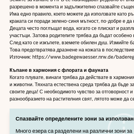
разрешено в момента и задължително спазвайте същес
Има едно правило, което можете да използвате като ръ
краката си поради зелено-синя мътност, по-добре е да 
Децата често поглъщат вода, когато се плискат и разп
участъци. Затова родителите трябва да бъдат особено 
След като се изкъпете, вземете обилен душ. Измийте ба
Това предотвратява дразнене на кожата в последствие
Източник:
https://www.badegewaesser.nrw.de/badereg
Къпане в хармония с флората и фауната
Когато плувате, винаги трябва да действате в хармония
и животни. Тяхната естествена среда трябва да бъде з
своите деца! С необходимото чувство за отговорност 
разнообразието на растителния свят, лятото може да с
Спазвайте определените зони за използван
Много езера са разделени на различни зони за