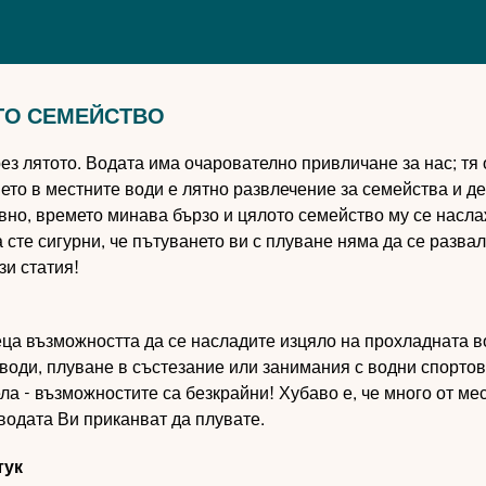
ТО СЕМЕЙСТВО
ез лятото. Водата има очарователно привличане за нас; тя
ето в местните води е лятно развлечение за семейства и де
авно, времето минава бързо и цялото семейство му се насл
 сте сигурни, че пътуването ви с плуване няма да се развал
зи статия!
еца възможността да се насладите изцяло на прохладната в
води, плуване в състезание или занимания с водни спортов
ла - възможностите са безкрайни! Хубаво е, че много от ме
водата Ви приканват да плувате.
тук