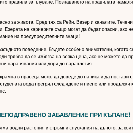
ните правила за плуване. Познаването на правилата намаля
но за живота. Сред тях са Рейн, Везер и каналите. Течени
 Езерата на кариерите също могат да бъдат опасни, ако не
мание на предупредителните знаци!
азсъдното поведение. Бъдете особено внимателни, когато с
оди трябва да се избягва на всяка цена, ако не можете да 
зни наранявания или дори до параплегия.
 крампа в прасеца може да доведе до паника и да постави 
в студената вода прегрял след ядене и пиене или продължи
пс.
НЕПОДПРАВЕНО ЗАБАВЛЕНИЕ ПРИ КЪПАНЕ!
яма водни растения и стръмни спускания на дъното, за коит