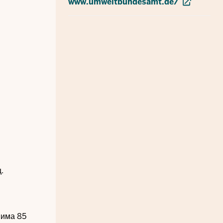
www.umweltbundesamt.de/
.
 има 85