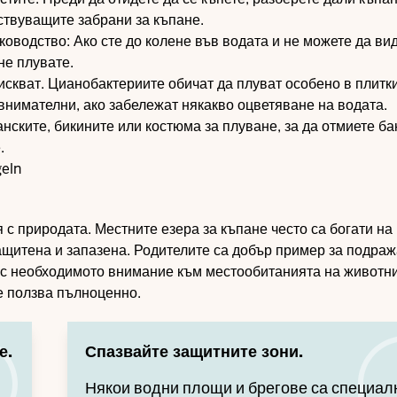
твуващите забрани за къпане.
ководство: Ако сте до колене във водата и не можете да ви
не плувате.
лискват. Цианобактериите обичат да плуват особено в плитк
внимателни, ако забележат някакво оцветяване на водата.
нските, бикините или костюма за плуване, за да отмиете ба
.
eln
 с природата. Местните езера за къпане често са богати на
ащитена и запазена. Родителите са добър пример за подраж
и с необходимото внимание към местообитанията на животни
е ползва пълноценно.
е.
Спазвайте защитните зони.
Някои водни площи и брегове са специал