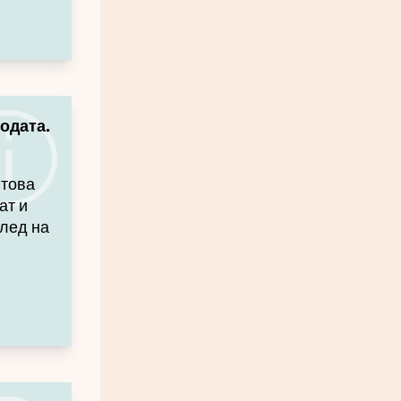
одата.
и
 това
ат и
глед на