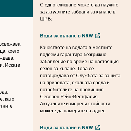
С едно кликване можете да научите
за актуалните забрани за къпане в
ШРВ:
Води за къпане в NRW
 освежава
Качеството на водата в местните
ца, което
водоеми гарантира безгрижно
аждава.
забавление по време на настоящия
и. Искате
сезон за къпане. Това се
потвърждава от Службата за защита
на природата, околната среда и
потребителите на провинция
ода.
Северен Рейн-Вестфалия.
е, като
Актуалните измерени стойности
стните
можете да намерите на адрес:
Води за къпане в NRW