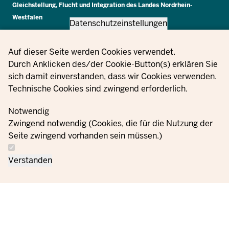
Gleichstellung, Flucht und Integration des Landes Nordrhein-
Westfalen
Datenschutzeinstellungen
Privacy settings
Auf dieser Seite werden Cookies verwendet.
Информация
Настройк
Свържете
Durch Anklicken des/der Cookie-Button(s) erklären Sie
Поръчки
Отпечатък
за защита на
за
се с нас
sich damit einverstanden, dass wir Cookies verwenden.
данните
бисквитк
Technische Cookies sind zwingend erforderlich.
Notwendig
Zwingend notwendig (Cookies, die für die Nutzung der
Seite zwingend vorhanden sein müssen.)
Verstanden