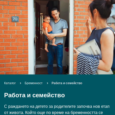
Breadcrumb
Каталог
Бременност
Работа и семейство
Работа и семейство
С раждането на детето за родителите започва нов етап
от живота. Който още по време на бременността се