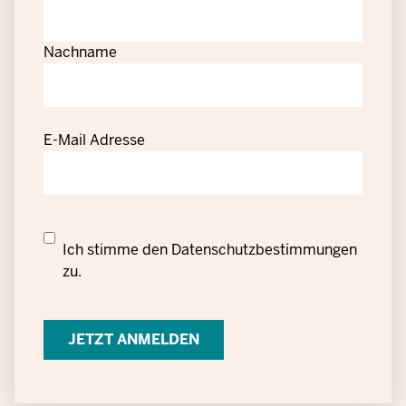
Nachname
E-Mail Adresse
Datenschutzrechtliche
Ich stimme den
Datenschutzbestimmungen
Einwilligung
zu.
zur
Verarbeitung
personenbezogener
Daten