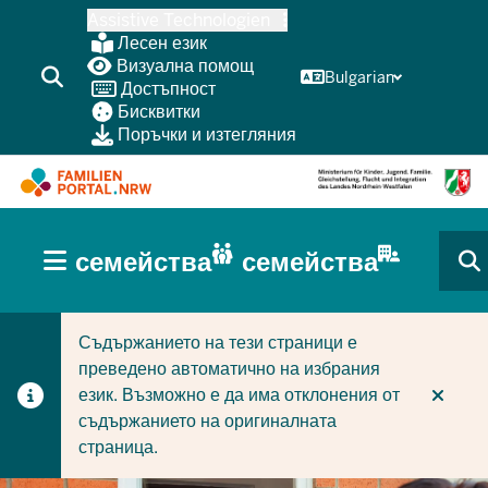
Skip
Assistive Technologien
to
Лесен език
main
Визуална помощ
Bulgarian
Достъпност
content
Бисквитки
Поръчки и изтегляния
HAUPTNAVIGATION
семейства
семейства
(BÜRGERBEREICH
CURRENT SECTION ЗА СЕМЕЙСТВА
CURRENT SECTION ЗА ФИРМИ/ОБЩИНИ
MOBILE)
Съдържанието на тези страници е
преведено автоматично на избрания
език. Възможно е да има отклонения от
съдържанието на оригиналната
страница.