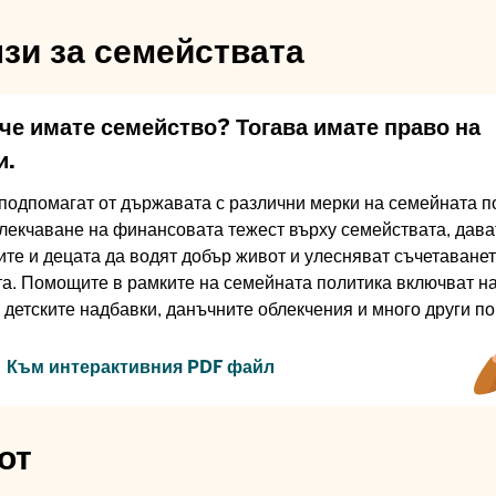
лзи за семействата
че имате семейство? Тогава имате право на
и.
подпомагат от държавата с различни мерки на семейната п
лекчаване на финансовата тежест върху семействата, дава
те и децата да водят добър живот и улесняват съчетаванет
та. Помощите в рамките на семейната политика включват 
 детските надбавки, данъчните облекчения и много други п
Към интерактивния PDF файл
от