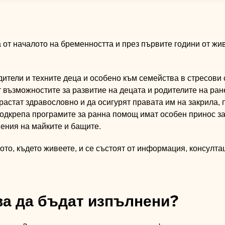
 от началото на бременността и през първите години от жи
дители и техните деца и особено към семейства в стресови 
т възможностите за развитие на децата и родителите на ране
растат здравословно и да осигурят правата им на закрила, 
подкрепа програмите за ранна помощ имат особен принос з
ения на майките и бащите.
ото, където живеете, и се състоят от информация, консулта
ва да бъдат изпълнени?