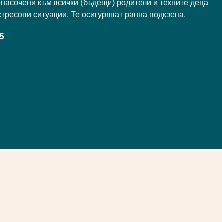
 насочени към всички (бъдещи) родители и техните деца
стресови ситуации. Те осигуряват ранна подкрепа.
25