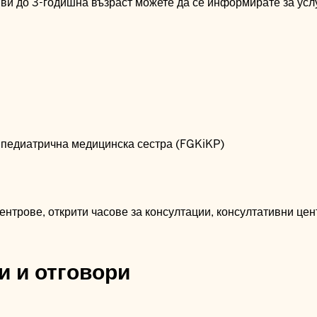
ви до 3-годишна възраст можете да се информирате за услу
 педиатрична медицинска сестра (FGKiKP)
нтрове, открити часове за консултации, консултативни цен
и и отговори