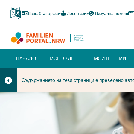
Skip
to
Език: български
Лесен език
Визуална помощ
main
content
Families.
Parents.
Children.
HAUPTNAVIGATION
НАЧАЛО
МОЕТО ДЕТЕ
МОИТЕ ТЕМИ
(BÜRGERBEREICH)
Съдържанието на тези страници е преведено авто