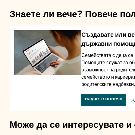
Знаете ли вече? Повече по
Създавате или ве
държавни помощ
Семействата с деца се 
Помощите служат за об
възможност на родители
семейството и кариера
родителските надбавки,
научете повече
Може да се интересувате и 