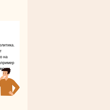
олитика.
т
о на
например
омощи.