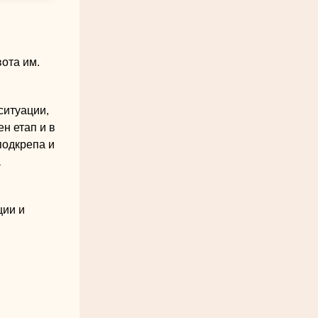
вота им.
ситуации,
н етап и в
подкрепа и
а
ции и