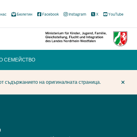
 нас
Бюлетин
Facebook
Instagram
X
YouTube
ТО СЕМЕЙСТВО
CUR
CUR
BE
от съдържанието на оригиналната страница.
щ