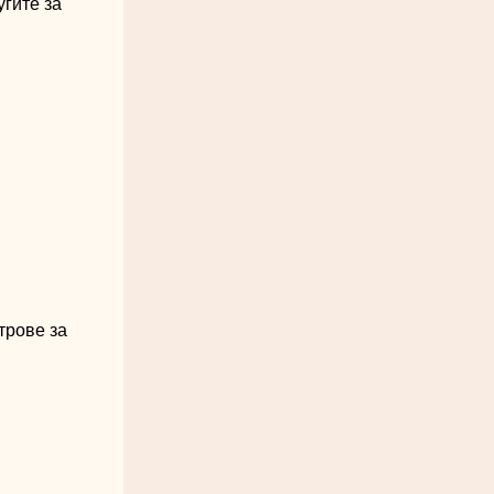
гите за
трове за