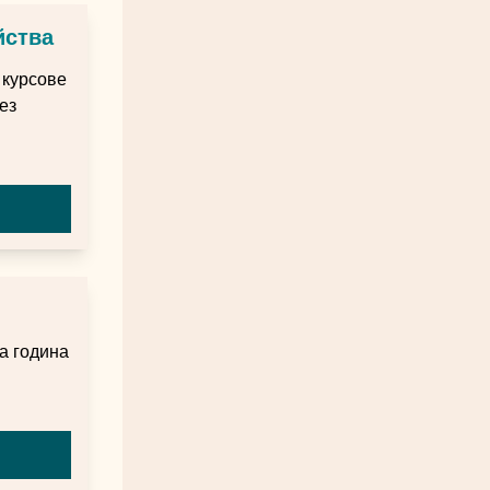
йства
 курсове
ез
а година