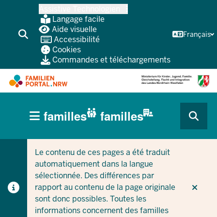
Skip
Assistive Technologien
vers
Langage facile
le
Aide visuelle
Français
Accessibilité
contenu
Cookies
principal
Commandes et téléchargements
HAUPTNAVIGATION
familles
familles
(BÜRGERBEREICH
CURRENT SECTION POUR LES ENTREPRISES/COLLEC
CURRENT SECTION POUR LES FAMILLES
MOBILE)
Le contenu de ces pages a été traduit
automatiquement dans la langue
sélectionnée. Des différences par
rapport au contenu de la page originale
sont donc possibles. Toutes les
informations concernent des familles