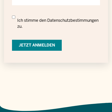
Datenschutzrechtliche
Ich stimme den
Datenschutzbestimmungen
Einwilligung
zu.
zur
Verarbeitung
personenbezogener
Daten