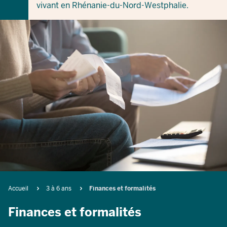
vivant en Rhénanie-du-Nord-Westphalie.
Breadcrumb
Accueil
3 à 6 ans
Finances et formalités
Finances et formalités