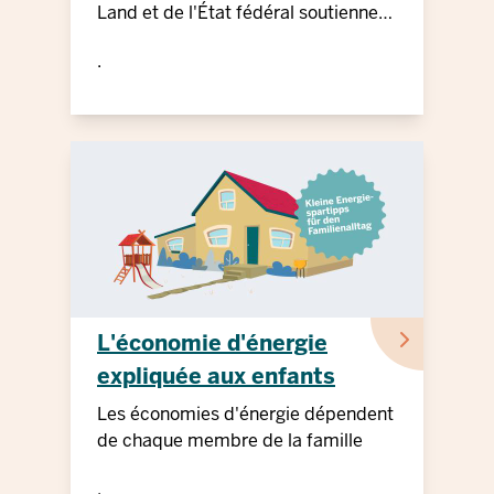
Land et de l'État fédéral soutiennent
l'accession à la propriété en
.
accordant des prêts à faible taux
d'intérêt
L'économie d'énergie
expliquée aux enfants
Les économies d'énergie dépendent
de chaque membre de la famille
.