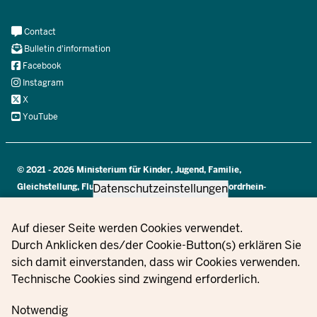
Meta
Contact
Navi
Bulletin d'information
Social
Facebook
Instagram
X
YouTube
© 2021 - 2026 Ministerium für Kinder, Jugend, Familie,
Datenschutzeinstellungen
Gleichstellung, Flucht und Integration des Landes Nordrhein-
Westfalen
Privacy settings
Auf dieser Seite werden Cookies verwendet.
Durch Anklicken des/der Cookie-Button(s) erklären Sie
Information
sich damit einverstanden, dass wir Cookies verwenden.
sur la
Mentions
Paramètre
Technische Cookies sind zwingend erforderlich.
Contact
Commandes
protection
légales
des cookie
des
Notwendig