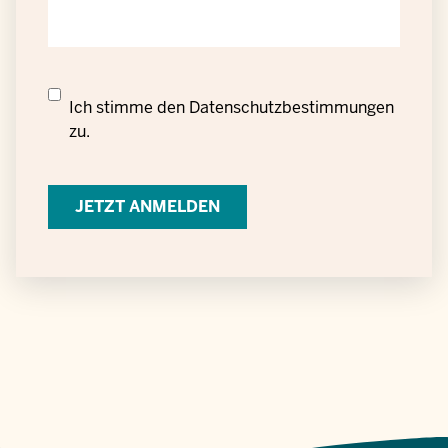
Datenschutzrechtliche
Ich stimme den
Datenschutzbestimmungen
Einwilligung
zu.
zur
Verarbeitung
personenbezogener
Daten