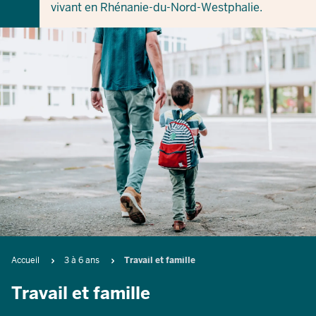
vivant en Rhénanie-du-Nord-Westphalie.
Breadcrumb
Accueil
3 à 6 ans
Travail et famille
Travail et famille