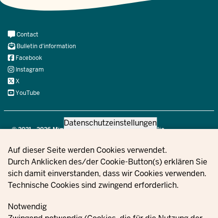
Meta
Contact
Navi
Bulletin d'information
Social
Facebook
Instagram
X
YouTube
Datenschutzeinstellungen
© 2021 - 2026 Ministerium für Kinder, Jugend, Familie,
Gleichstellung, Flucht und Integration des Landes Nordrhein-
Privacy settings
Auf dieser Seite werden Cookies verwendet.
Westfalen
Durch Anklicken des/der Cookie-Button(s) erklären Sie
sich damit einverstanden, dass wir Cookies verwenden.
Technische Cookies sind zwingend erforderlich.
Information
sur la
Mentions
Paramètre
Notwendig
Contact
Commandes
protection
légales
des cookie