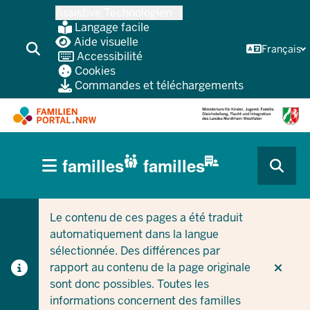
Skip
Assistive Technologien
vers
Langage facile
le
Aide visuelle
Français
Accessibilité
contenu
Cookies
principal
Commandes et téléchargements
HAUPTNAVIGATION
familles
familles
(BÜRGERBEREICH
CURRENT SECTION POUR LES ENTREPRISES/COLLEC
CURRENT SECTION POUR LES FAMILLES
MOBILE)
Le contenu de ces pages a été traduit
automatiquement dans la langue
sélectionnée. Des différences par
rapport au contenu de la page originale
sont donc possibles. Toutes les
informations concernent des familles