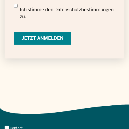
Datenschutzrechtliche
Ich stimme den
Datenschutzbestimmungen
Einwilligung
zu.
zur
Verarbeitung
personenbezogener
Daten
Meta
Contact