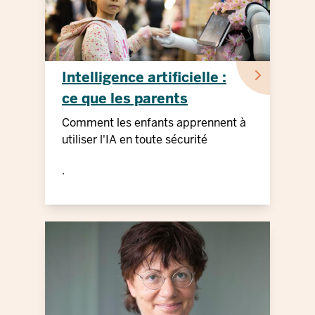
Intelligence artificielle :
ce que les parents
doivent savoir
Comment les enfants apprennent à
utiliser l'IA en toute sécurité
.