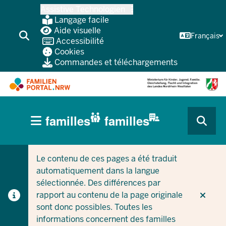
Skip
Assistive Technologien
vers
Langage facile
le
Aide visuelle
Français
Accessibilité
contenu
Cookies
principal
Commandes et téléchargements
HAUPTNAVIGATION
familles
familles
(BÜRGERBEREICH
CURRENT SECTION POUR LES ENTREPRISES/COLLEC
CURRENT SECTION POUR LES FAMILLES
MOBILE)
Le contenu de ces pages a été traduit
automatiquement dans la langue
sélectionnée. Des différences par
rapport au contenu de la page originale
sont donc possibles. Toutes les
informations concernent des familles