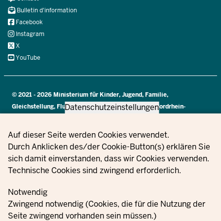
Navi
Bulletin d'information
Social
Facebook
Instagram
X
YouTube
© 2021 - 2026 Ministerium für Kinder, Jugend, Familie,
Datenschutzeinstellungen
Gleichstellung, Flucht und Integration des Landes Nordrhein-
Westfalen
Privacy settings
Auf dieser Seite werden Cookies verwendet.
Durch Anklicken des/der Cookie-Button(s) erklären Sie
Information
sich damit einverstanden, dass wir Cookies verwenden.
sur la
Mentions
Paramètre
Technische Cookies sind zwingend erforderlich.
Contact
Commandes
protection
légales
des cookie
des
Notwendig
données
Zwingend notwendig (Cookies, die für die Nutzung der
Seite zwingend vorhanden sein müssen.)