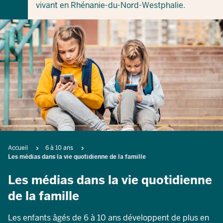
vivant en Rhénanie-du-Nord-Westphalie.
Breadcrumb
Accueil
6 à 10 ans
Les médias dans la vie quotidienne de la famille
Les médias dans la vie quotidienne
de la famille
Les enfants âgés de 6 à 10 ans développent de plus en