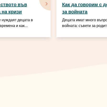
ството във
Как да говорим с д
 на кризи
за войната
е нуждаят децата в
Децата имат много въпро
времена и как
войната: съвети за роди
 могат да им осигурят