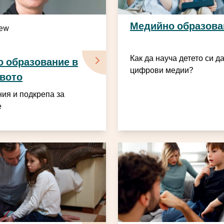
Медийно образова
iew
Как да науча детето си д
 образование в
цифрови медии?
вото
ия и подкрепа за
е