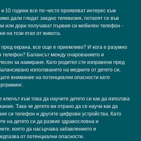
 и 10 години все по-често проявяват интерес към
мо дали гледат заедно телевизия, потапят се във
и или дори получават първия си мобилен телефон -
и на този етап от живота.
 пред екрана, все още е приемливо? И кога е разумно
н телефон? Балансът между очарованието и
 лесен за намиране. Като родител сте изправени пред
балансирано използването на медиите от детето си,
щате внимание на потенциални опасности като
ергриминг.
е ключът към това да научите детето си как да използва
ние. Така че детето ви отрано да се научи как да
ия си телефон и другите цифрови устройства. Като
те на детето си да развие здравословна и
ите, която да насърчава забавлението и
предпазва от потенциални опасности.