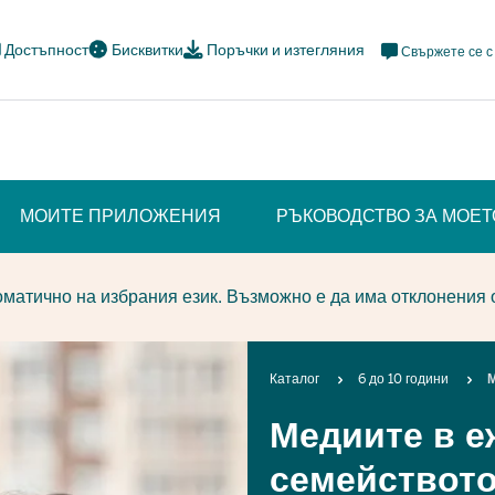
Meta
Достъпност
Бисквитки
Поръчки и изтегляния
Свържете се с
Navi
Social
МОИТЕ ПРИЛОЖЕНИЯ
РЪКОВОДСТВО ЗА МОЕ
матично на избрания език. Възможно е да има отклонения 
Breadcrumb
Каталог
6 до 10 години
М
Медиите в е
семействот