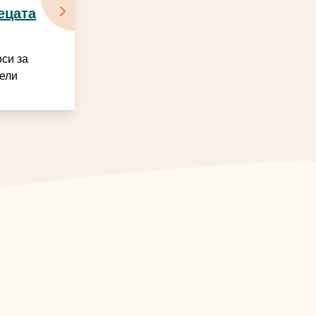
ецата
си за
тели