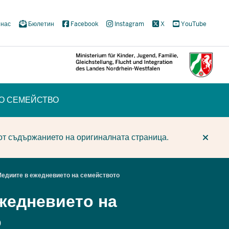
 нас
Бюлетин
Facebook
Instagram
X
YouTube
ТО СЕМЕЙСТВО
CUR
CUR
BE
от съдържанието на оригиналната страница.
едиите в ежедневието на семейството
жедневието на
о