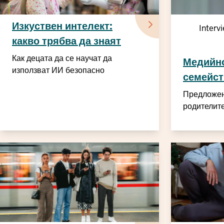
Изкуствен интелект:
Interv
какво трябва да знаят
родителите
Как децата да се научат да
Медийно
използват ИИ безопасно
семейст
Предложен
родителит