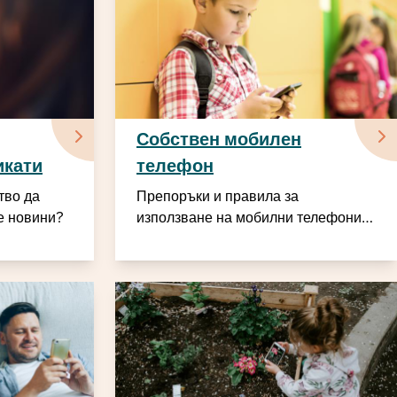
Собствен мобилен
кати
телефон
тво да
Препоръки и правила за
е новини?
използване на мобилни телефони в
начална училищна възраст