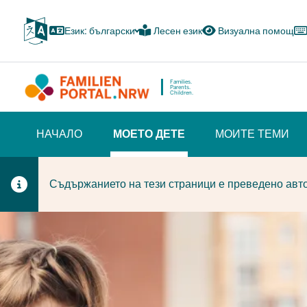
Skip
to
Език: български
Лесен език
Визуална помощ
main
content
Families.
Parents.
Children.
HAUPTNAVIGATION
НАЧАЛО
МОЕТО ДЕТЕ
МОИТЕ ТЕМИ
(BÜRGERBEREICH)
(CURRENT SECTION)
Съдържанието на тези страници е преведено авто