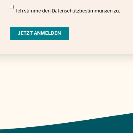
Datenschutzrechtliche
Ich stimme den
Datenschutzbestimmungen
zu.
Einwilligung
zur
Verarbeitung
personenbezogener
Daten