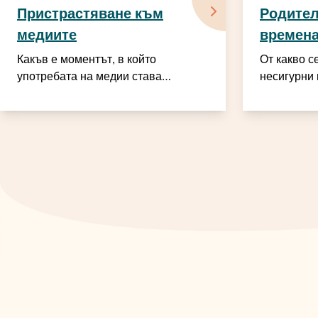
Пристрастяване към
Родител
медиите
времена
Какъв е моментът, в който
От какво с
употребата на медии става
несигурни 
прекалено голяма?
родителите
опора