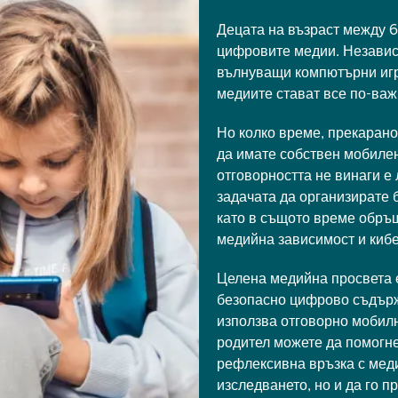
Децата на възраст между 6
цифровите медии. Независи
вълнуващи компютърни игр
медиите стават все по-важн
Но колко време, прекарано
да имате собствен мобиле
отговорността не винаги е
задачата да организирате 
като в същото време обръ
медийна зависимост и киб
Целена медийна просвета
безопасно цифрово съдържа
използва отговорно мобилн
родител можете да помогне
рефлексивна връзка с меди
изследването, но и да го 