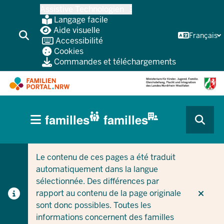
Skip
Assistive Technologien
vers
Langage facile
le
Aide visuelle
Français
Accessibilité
contenu
Cookies
principal
Commandes et téléchargements
HAUPTNAVIGATION
familles
familles
(BÜRGERBEREICH
CURRENT SECTION POUR LES ENTREPRISES/COLLEC
CURRENT SECTION POUR LES FAMILLES
MOBILE)
Le contenu de ces pages a été traduit
automatiquement dans la langue
sélectionnée. Des différences par
rapport au contenu de la page originale
sont donc possibles. Toutes les
informations concernent des familles