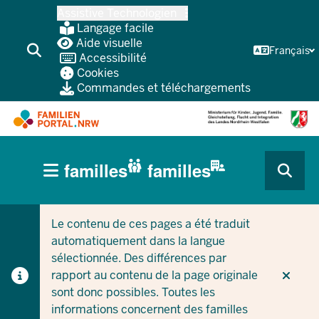
Skip
Assistive Technologien
vers
Langage facile
le
Aide visuelle
Français
Accessibilité
contenu
Cookies
principal
Commandes et téléchargements
HAUPTNAVIGATION
familles
familles
(BÜRGERBEREICH
CURRENT SECTION POUR LES ENTREPRISES/COLLEC
CURRENT SECTION POUR LES FAMILLES
MOBILE)
Le contenu de ces pages a été traduit
automatiquement dans la langue
sélectionnée. Des différences par
rapport au contenu de la page originale
sont donc possibles. Toutes les
informations concernent des familles