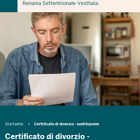
Renania Settentrionale-Vestfalia.
Breadcrumb
Startseite
Certificato di divorzio - sostituzione
Certificato di divorzio -