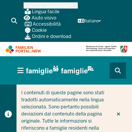
Passa
Assistive Technologien
al
Lingua facile
contenuto
Aiuto visivo
Italiano
Accessibilità
principale
Cookie
Ordini e download
HAUPTNAVIGATION
famiglie
famiglie
(BÜRGERBEREICH
CURRENT SECTION PER LE AZIENDE/COMUNI
CURRENT SECTION PER LE FAMIGLIE
MOBILE)
I contenuti di queste pagine sono stati
tradotti automaticamente nella lingua
selezionata. Sono pertanto possibili
deviazioni dal contenuto della pagina
originale. Tutte le informazioni si
riferiscono a famiglie residenti nella