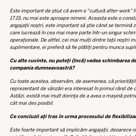
Este important de știut că avem o "cultură after-work" f
17.15, nu mai este aproape nimeni. Aceasta este o const
angajații noștri, este important să știe când se termină z
care lucrează în cea mai mare parte într-un singur schim
operaționale. De altfel, cei mai mulți dintre tații noștri 
suplimentare, ei preferă să fie plătiți pentru munca sup
Cu alte cuvinte, nu puteți (încă) vedea schimbarea de
compania dumneavoastră?
Cu toate acestea, observăm, de asemenea, că prioritățil
reprezentant de vânzări era interesat în primul rând de c
Astăzi, există mai mult dorința de a avea o mașină potriv
cât mai des posibil.
Ce concluzii ați tras în urma procesului de flexibiliz
Este foarte important să implicăm angajații, deoarece n