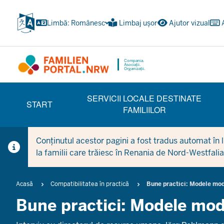
Treci
la
Limbă: Românesc
Limbaj ușor
Ajutor vizual
conținutul
principal
Compania.
Asociații.
Organizații.
HAUPTNAVIGATION
SERVICII LOCALE DESTINATE
(TRÄGERBEREICH)
START
FAMILIILOR
Conținutul acestor pagini a fost tradus automat în li
la familii care trăiesc în Renania de Nord-Westfalia
Breadcrumb
Acasă
Compatibilitatea în practică
Bune practici: Modele mod
Bune practici: Modele mod