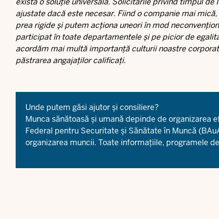
există o soluție universală. Solicitările privind timpul de
ajustate dacă este necesar. Fiind o companie mai mică, a
prea rigide și putem acționa uneori în mod neconvențional
participat în toate departamentele și pe picior de egalita
acordăm mai multă importanță culturii noastre corporativ
păstrarea angajaților calificați.
Unde putem găsi ajutor și consiliere?
Munca sănătoasă și umană depinde de organizarea efec
Federal pentru Securitate și Sănătate în Muncă (BAu
organizarea muncii. Toate informațiile, programele de c