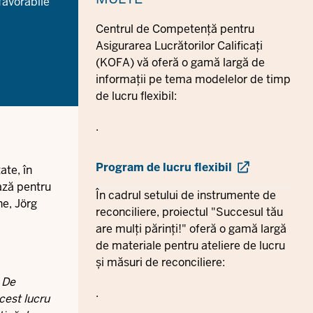
favorabile
Centrul de Competență pentru
Asigurarea Lucrătorilor Calificați
(KOFA) vă oferă o gamă largă de
informații pe tema modelelor de timp
de lucru flexibil:
.
Program de lucru flexibil
ate, în
ează pentru
În cadrul setului de instrumente de
ne, Jörg
reconciliere, proiectul "Succesul tău
are mulți părinți!" oferă o gamă largă
de materiale pentru ateliere de lucru
și măsuri de reconciliere:
 De
.
cest lucru