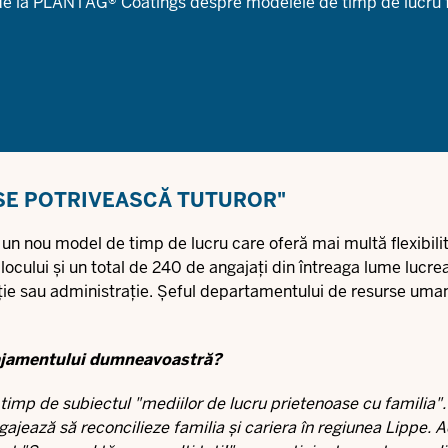
 de la PLANTAG® Coatings despre modelele de timp de lucru 
 SE POTRIVEASCĂ TUTUROR"
nou model de timp de lucru care oferă mai multă flexibilit
locului și un total de 240 de angajați din întreaga lume lucr
cție sau administrație. Șeful departamentului de resurse uma
gajamentului dumneavoastră?
imp de subiectul "mediilor de lucru prietenoase cu familia".
gajează să reconcilieze familia și cariera în regiunea Lippe. A