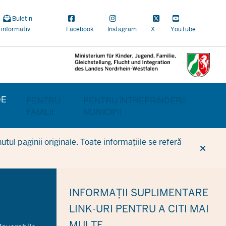
Buletin
informativ
Facebook
Instagram
X
YouTube
DE
BEREICHSWECHSEL
PENTRU
PENTRU ÎNTREPRINDERI/
FAMILII
MUNICIPII
tul paginii originale. Toate informațiile se referă
INFORMAȚII SUPLIMENTARE
LINK-URI PENTRU A CITI MAI
MULTE