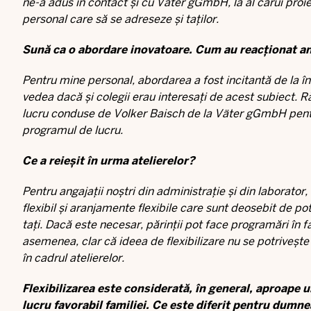
ne-a adus în contact și cu Väter gGmbH, la al cărui proie
personal care să se adreseze și taților.
Sună ca o abordare inovatoare. Cum au reacționat ang
Pentru mine personal, abordarea a fost incitantă de la î
vedea dacă și colegii erau interesați de acest subiect. R
lucru conduse de Volker Baisch de la Väter gGmbH pentr
programul de lucru.
Ce a reieșit în urma atelierelor?
Pentru angajații noștri din administrație și din laborat
flexibil și aranjamente flexibile care sunt deosebit de pot
tați. Dacă este necesar, părinții pot face programări în fam
asemenea, clar că ideea de flexibilizare nu se potriveșt
în cadrul atelierelor.
Flexibilizarea este considerată, în general, aproape
lucru favorabil familiei. Ce este diferit pentru dumn