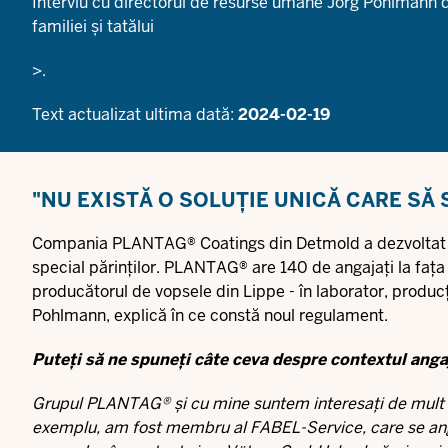
Interviu cu directorul de resurse umane Jörg Pohlmann
familiei și tatălui
>.
Text actualizat ultima dată:
2024-02-19
"NU EXISTĂ O SOLUȚIE UNICĂ CARE SĂ
Compania PLANTAG® Coatings din Detmold a dezvoltat un 
special părinților. PLANTAG® are 140 de angajați la fața 
producătorul de vopsele din Lippe - în laborator, produ
Pohlmann, explică în ce constă noul regulament.
Puteți să ne spuneți câte ceva despre contextul an
Grupul PLANTAG® și cu mine suntem interesați de mult t
exemplu, am fost membru al
FABEL-Service
, care se an