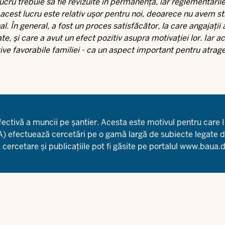
 lucru trebuie să fie revizuite în permanență, iar reglementăril
cest lucru este relativ ușor pentru noi, deoarece nu avem st
. În general, a fost un proces satisfăcător, la care angajații 
te, și care a avut un efect pozitiv asupra motivației lor. Iar 
e favorabile familiei - ca un aspect important pentru atrage
tivă a muncii pe șantier. Acesta este motivul pentru care In
A) efectuează cercetări pe o gamă largă de subiecte legate 
ercetare și publicațiile pot fi găsite pe portalul
www.baua.