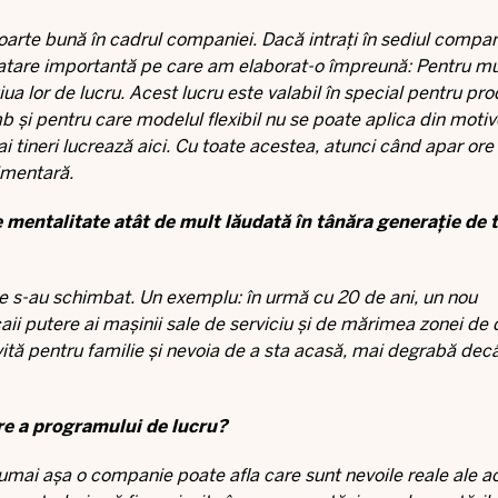
oarte bună în cadrul companiei. Dacă intrați în sediul compani
atare importantă pe care am elaborat-o împreună: Pentru mul
iua lor de lucru. Acest lucru este valabil în special pentru pro
b și pentru care modelul flexibil nu se poate aplica din motiv
mai tineri lucrează aici. Cu toate acestea, atunci când apar ore
limentară.
 mentalitate atât de mult lăudată în tânăra generație de t
e s-au schimbat. Un exemplu: în urmă cu 20 de ani, un nou
aii putere ai mașinii sale de serviciu și de mărimea zonei de
ită pentru familie și nevoia de a sta acasă, mai degrabă decât
are a programului de lucru?
umai așa o companie poate afla care sunt nevoile reale ale a