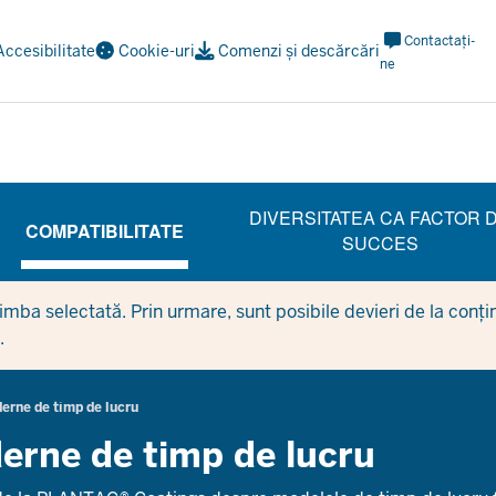
Meta
Contactați-
Accesibilitate
Cookie-uri
Comenzi și descărcări
Navi
ne
Social
DIVERSITATEA CA FACTOR 
COMPATIBILITATE
SUCCES
(CURRENT SECTION)
mba selectată. Prin urmare, sunt posibile devieri de la conținu
.
erne de timp de lucru
erne de timp de lucru