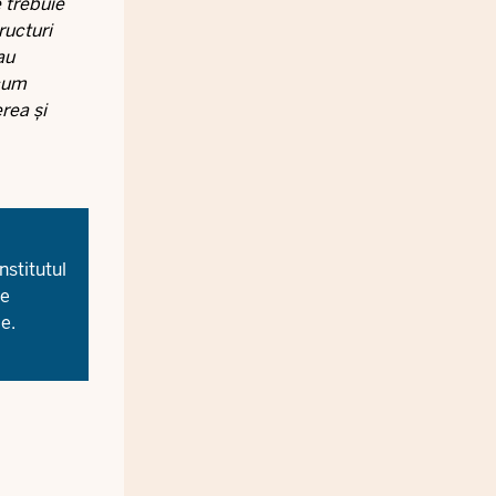
e trebuie
ructuri
au
acum
rea și
stitutul
de
de
.