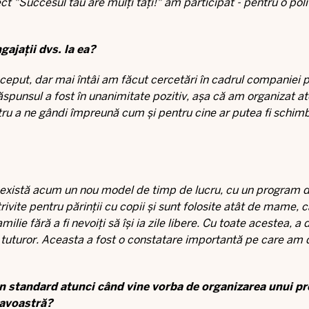
ct "Succesul tău are mulți tați!" am participat - pentru o poli
ajații dvs. la ea?
nceput, dar mai întâi am făcut cercetări în cadrul companiei 
ăspunsul a fost în unanimitate pozitiv, așa că am organizat at
u a ne gândi împreună cum și pentru cine ar putea fi schim
or, există acum un nou model de timp de lucru, cu un program d
rivite pentru părinții cu copii și sunt folosite atât de mame, c
ilie fără a fi nevoiți să își ia zile libere. Cu toate acestea, a 
e tuturor. Aceasta a fost o constatare importantă pe care am
 un standard atunci când vine vorba de organizarea unui p
eavoastră?