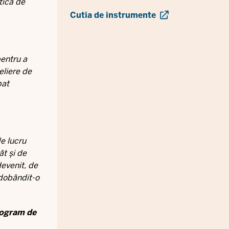
tică de
Cutia de instrumente
pentru a
eliere de
bat
e lucru
ât și de
devenit, de
 dobândit-o
rogram de