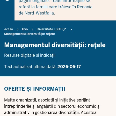
paginii originale. Toate informațiile se
referă la familii care trăiesc în Renania
de Nord-Westfalia.
Breadcrumb
Acasă
Uvo
Diversitate LSBTIQ*
Managementul diversității: rețele
Managementul diversității: rețele
Resurse digitale și indicații
Text actualizat ultima dată:
2026-06-17
OFERTE ȘI INFORMAȚII
Multe organizații, asociații și inițiative sprijină
întreprinderile și angajații din sectorul economic și
administrativ în gestionarea diversității. Acestea