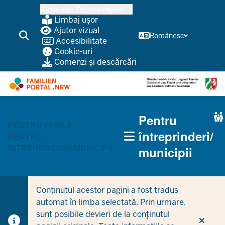
Treci
Assistive Technologien
la
Limbaj ușor
conținutul
Ajutor vizual
Românesc
Accesibilitate
principal
Cookie-uri
Comenzi și descărcări
HAUPTNAVIGATION
Pentru
(TRÄGERBEREICH)
PENTRU FAMILII
întreprinderi/
PENTRU
ÎNTREPRINDERI/MUNICIPII
municipii
Conținutul acestor pagini a fost tradus
automat în limba selectată. Prin urmare,
sunt posibile devieri de la conținutul