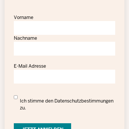
Vorname
Nachname
E-Mail Adresse
Datenschutzrechtliche
Ich stimme den
Datenschutzbestimmungen
Einwilligung
zu.
zur
Verarbeitung
personenbezogener