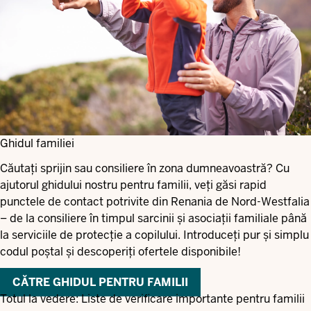
Ghidul familiei
Căutați sprijin sau consiliere în zona dumneavoastră? Cu
ajutorul ghidului nostru pentru familii, veți găsi rapid
punctele de contact potrivite din Renania de Nord-Westfalia
– de la consiliere în timpul sarcinii și asociații familiale până
la serviciile de protecție a copilului. Introduceți pur și simplu
codul poștal și descoperiți ofertele disponibile!
CĂTRE GHIDUL PENTRU FAMILII
Totul la vedere: Liste de verificare importante pentru familii