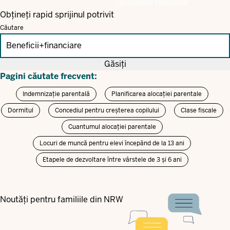
destinate familiilor
Obțineți rapid sprijinul potrivit
Căutare
Găsiți
Pagini căutate frecvent:
Indemnizație parentală
Planificarea alocației parentale
Dormitul
Concediul pentru creșterea copilului
Clase fiscale
Cuantumul alocației parentale
Locuri de muncă pentru elevi începând de la 13 ani
Etapele de dezvoltare între vârstele de 3 și 6 ani
Noutăți pentru familiile din NRW