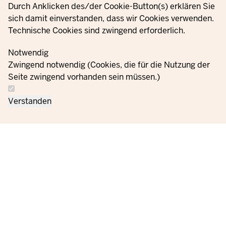
Durch Anklicken des/der Cookie-Button(s) erklären Sie
© 2021 - 2026 Ministerium für Kinder, Jugend, Familie,
sich damit einverstanden, dass wir Cookies verwenden.
Gleichstellung, Flucht und Integration des Landes Nordrhein-
Technische Cookies sind zwingend erforderlich.
Westfalen
Notwendig
Zwingend notwendig (Cookies, die für die Nutzung der
Informații
Setări
Seite zwingend vorhanden sein müssen.)
Contactați-
privind
Ordine
Imprint
cookie-
ne
protecția
uri
Verstanden
datelor