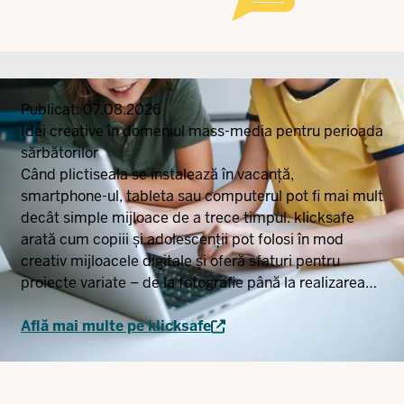
Publicat:
07.08.2026
Idei creative în domeniul mass-media pentru perioada
sărbătorilor
Când plictiseala se instalează în vacanță,
smartphone-ul, tableta sau computerul pot fi mai mult
decât simple mijloace de a trece timpul. klicksafe
arată cum copiii și adolescenții pot folosi în mod
creativ mijloacele digitale și oferă sfaturi pentru
proiecte variate – de la fotografie până la realizarea
propriilor piese radiofonice sau animații.
Află mai multe pe klicksafe