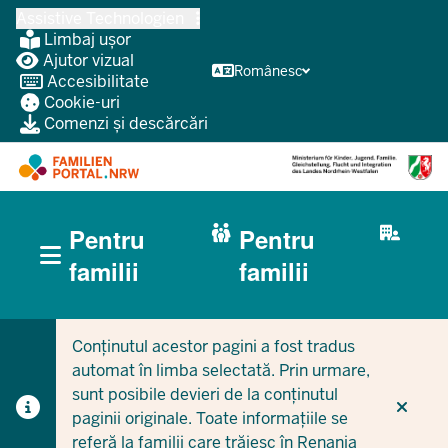
Treci
Assistive Technologien
la
Limbaj ușor
conținutul
Ajutor vizual
Românesc
Accesibilitate
principal
Cookie-uri
Comenzi și descărcări
HAUPTNAVIGATION
Pentru
Pentru
(BÜRGERBEREICH
MOBILE)
CURRENT SECTION PENTRU FAMILII
CURRENT SECTION PENTRU ÎNTREPRINDERI/MUNICIPI
familii
familii
Conținutul acestor pagini a fost tradus
automat în limba selectată. Prin urmare,
sunt posibile devieri de la conținutul
paginii originale. Toate informațiile se
referă la familii care trăiesc în Renania