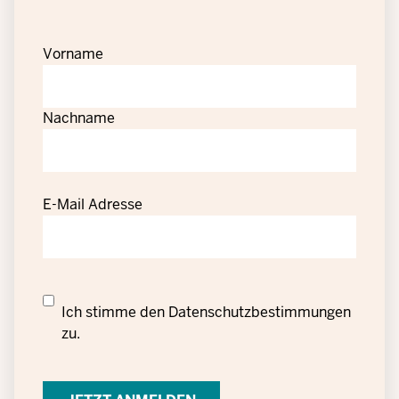
Vorname
Nachname
E-Mail Adresse
Datenschutzrechtliche
Ich stimme den
Datenschutzbestimmungen
Einwilligung
zu.
zur
Verarbeitung
personenbezogener