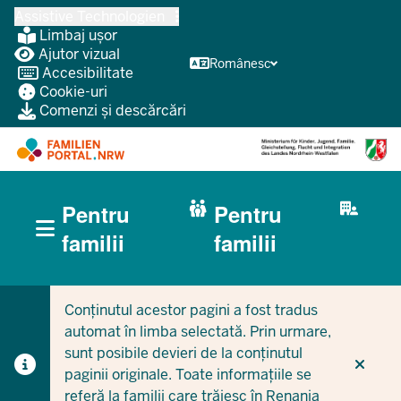
Treci
Assistive Technologien
la
Limbaj ușor
conținutul
Ajutor vizual
Românesc
Accesibilitate
principal
Cookie-uri
Comenzi și descărcări
HAUPTNAVIGATION
Pentru
Pentru
(BÜRGERBEREICH
MOBILE)
CURRENT SECTION PENTRU FAMILII
CURRENT SECTION PENTRU ÎNTREPRINDERI/MUNICIPI
familii
familii
Conținutul acestor pagini a fost tradus
automat în limba selectată. Prin urmare,
sunt posibile devieri de la conținutul
paginii originale. Toate informațiile se
referă la familii care trăiesc în Renania