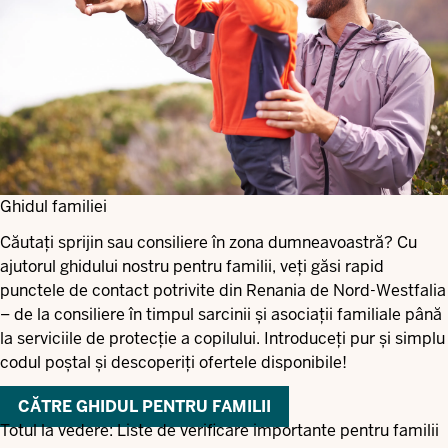
Ghidul familiei
Căutați sprijin sau consiliere în zona dumneavoastră? Cu
ajutorul ghidului nostru pentru familii, veți găsi rapid
punctele de contact potrivite din Renania de Nord-Westfalia
– de la consiliere în timpul sarcinii și asociații familiale până
la serviciile de protecție a copilului. Introduceți pur și simplu
codul poștal și descoperiți ofertele disponibile!
CĂTRE GHIDUL PENTRU FAMILII
Totul la vedere: Liste de verificare importante pentru familii