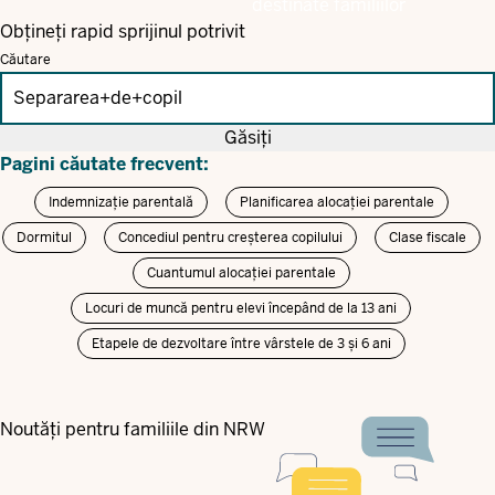
destinate familiilor
Obțineți rapid sprijinul potrivit
Căutare
Găsiți
Pagini căutate frecvent:
Indemnizație parentală
Planificarea alocației parentale
Dormitul
Concediul pentru creșterea copilului
Clase fiscale
Cuantumul alocației parentale
Locuri de muncă pentru elevi începând de la 13 ani
Etapele de dezvoltare între vârstele de 3 și 6 ani
Noutăți pentru familiile din NRW