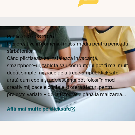
Publicat:
07.08.2026
Idei creative în domeniul mass-media pentru perioada
sărbătorilor
Când plictiseala se instalează în vacanță,
smartphone-ul, tableta sau computerul pot fi mai mult
decât simple mijloace de a trece timpul. klicksafe
arată cum copiii și adolescenții pot folosi în mod
creativ mijloacele digitale și oferă sfaturi pentru
proiecte variate – de la fotografie până la realizarea
propriilor piese radiofonice sau animații.
Află mai multe pe klicksafe