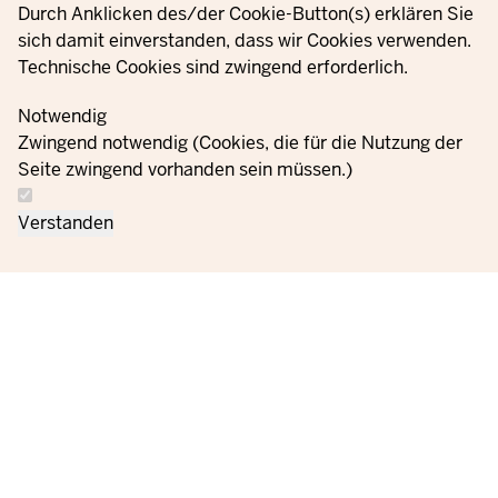
Durch Anklicken des/der Cookie-Button(s) erklären Sie
© 2021 - 2026 Ministerium für Kinder, Jugend, Familie,
sich damit einverstanden, dass wir Cookies verwenden.
Gleichstellung, Flucht und Integration des Landes Nordrhein-
Technische Cookies sind zwingend erforderlich.
Westfalen
Notwendig
Zwingend notwendig (Cookies, die für die Nutzung der
Informații
Setări
Seite zwingend vorhanden sein müssen.)
Contactați-
privind
Ordine
Imprint
cookie-
ne
protecția
uri
Verstanden
datelor