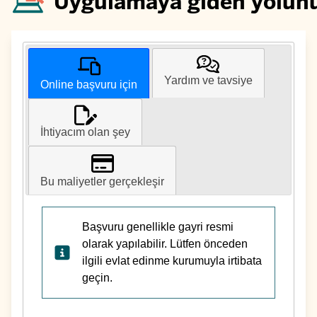
Uygulamaya giden yolun
Yardım ve tavsiye
Online başvuru için
İhtiyacım olan şey
Bu maliyetler gerçekleşir
Başvuru genellikle gayri resmi
olarak yapılabilir. Lütfen önceden
ilgili evlat edinme kurumuyla irtibata
geçin.