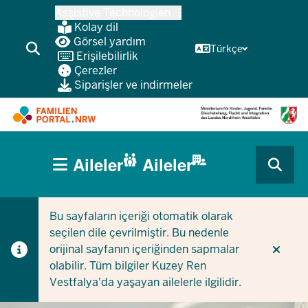
Ana
Assistive Technologien
içeriğe
Kolay dil
atla
Görsel yardım
Türkçe
Erişilebilirlik
Çerezler
Siparişler ve indirmeler
HAUPTNAVIGATION
Aileler
Aileler
(BÜRGERBEREICH
CURRENT SECTION AILELER IÇIN
CURRENT SECTION ŞIRKETLER/BELEDIYELER IÇIN
MOBILE)
Bu sayfaların içeriği otomatik olarak
seçilen dile çevrilmiştir. Bu nedenle
orijinal sayfanın içeriğinden sapmalar
olabilir. Tüm bilgiler Kuzey Ren
Vestfalya'da yaşayan ailelerle ilgilidir.