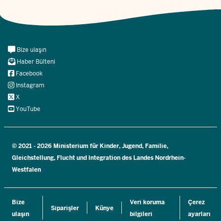
Meta
Bize ulaşın
Navi
Haber Bülteni
Social
Facebook
Instagram
X
YouTube
© 2021 - 2026 Ministerium für Kinder, Jugend, Familie,
Gleichstellung, Flucht und Integration des Landes Nordrhein-
Westfalen
Bize
Veri koruma
Çerez
Siparişler
Künye
ulaşın
bilgileri
ayarları