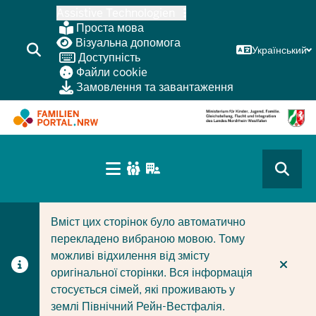
Перейти
Assistive Technologien
до
Проста мова
основного
Візуальна допомога
Український
Доступність
змісту
Файли cookie
Замовлення та завантаження
HAUPTNAVIGATION
(BÜRGERBEREICH
CURRENT SECTION ДЛЯ КОМПАНІЙ/МУНІЦИПАЛІТЕТІ
CURRENT SECTION ДЛЯ СІМЕЙ
MOBILE)
Вміст цих сторінок було автоматично
перекладено вибраною мовою. Тому
можливі відхилення від змісту
оригінальної сторінки. Вся інформація
стосується сімей, які проживають у
землі Північний Рейн-Вестфалія.