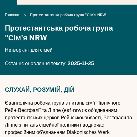
Breadcrumb
Головна
Протестантська робоча група "Сім'я NRW
Протестантська робоча група
"Сім'я NRW
Нетворкінг для сімей
Останнє оновлення тексту:
2025-11-25
СЛУХАЙ, РОЗУМІЙ, ДІЙ
Євангелічна робоча група з питань сім'ї Північного
Рейн-Вестфалії та Ліппе (eaf-nrw)
є об'єднанням
протестантських церков Рейнської області, Вестфалії та
Ліппе з питань сімейної політики і водночас
професійним об'єднанням Diakonisches Werk