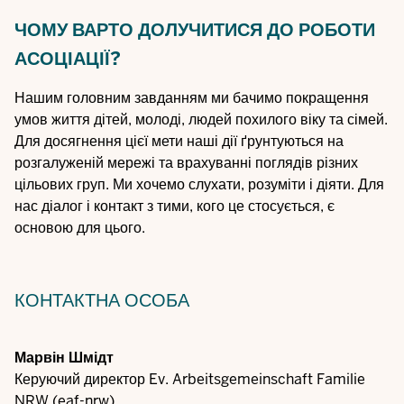
ЧОМУ ВАРТО ДОЛУЧИТИСЯ ДО РОБОТИ
АСОЦІАЦІЇ?
Нашим головним завданням ми бачимо покращення
умов життя дітей, молоді, людей похилого віку та сімей.
Для досягнення цієї мети наші дії ґрунтуються на
розгалуженій мережі та врахуванні поглядів різних
цільових груп. Ми хочемо слухати, розуміти і діяти. Для
нас діалог і контакт з тими, кого це стосується, є
основою для цього.
КОНТАКТНА ОСОБА
Марвін Шмідт
Керуючий директор Ev. Arbeitsgemeinschaft Familie
NRW (eaf-nrw)