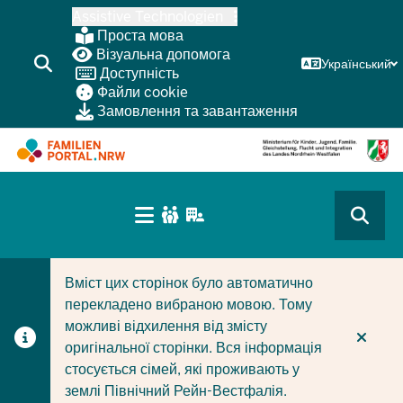
Перейти
Assistive Technologien
до
Проста мова
основного
Візуальна допомога
Український
Доступність
змісту
Файли cookie
Замовлення та завантаження
HAUPTNAVIGATION
(BÜRGERBEREICH
CURRENT SECTION ДЛЯ КОМПАНІЙ/МУНІЦИПАЛІТЕТІ
CURRENT SECTION ДЛЯ СІМЕЙ
MOBILE)
Вміст цих сторінок було автоматично
перекладено вибраною мовою. Тому
можливі відхилення від змісту
оригінальної сторінки. Вся інформація
стосується сімей, які проживають у
землі Північний Рейн-Вестфалія.