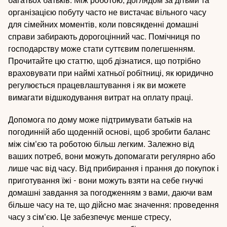
багатьох батьків. Між роботою, доглядом за дітьми та
організацією побуту часто не вистачає вільного часу
для сімейних моментів, коли повсякденні домашні
справи забирають дорогоцінний час. Помічниця по
господарству може стати суттєвим полегшенням.
Прочитайте цю статтю, щоб дізнатися, що потрібно
враховувати при наймі хатньої робітниці, як юридично
регулюється працевлаштування і як ви можете
вимагати відшкодування витрат на оплату праці.
Допомога по дому може підтримувати батьків на
погодинній або щоденній основі, щоб зробити баланс
між сім'єю та роботою більш легким. Залежно від
ваших потреб, вони можуть допомагати регулярно або
лише час від часу. Від прибирання і прання до покупок і
приготування їжі - вони можуть взяти на себе гнучкі
домашні завдання за погодженням з вами, даючи вам
більше часу на те, що дійсно має значення: проведення
часу з сім'єю. Це забезпечує менше стресу,