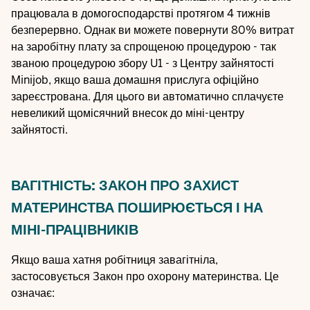
працювала в домогосподарстві протягом 4 тижнів
безперервно. Однак ви можете повернути 80% витрат
на заробітну плату за спрощеною процедурою - так
званою процедурою збору U1 - з Центру зайнятості
Minijob, якщо ваша домашня прислуга офіційно
зареєстрована. Для цього ви автоматично сплачуєте
невеликий щомісячний внесок до міні-центру
зайнятості.
ВАГІТНІСТЬ: ЗАКОН ПРО ЗАХИСТ
МАТЕРИНСТВА ПОШИРЮЄТЬСЯ І НА
МІНІ-ПРАЦІВНИКІВ
Якщо ваша хатня робітниця завагітніла,
застосовується Закон про охорону материнства. Це
означає: