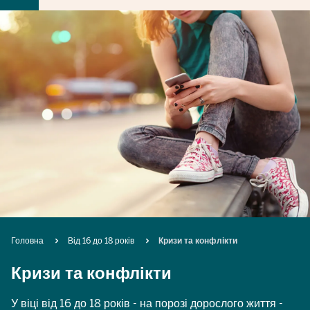
Breadcrumb
Головна
Від 16 до 18 років
Кризи та конфлікти
Кризи та конфлікти
У віці від 16 до 18 років - на порозі дорослого життя -