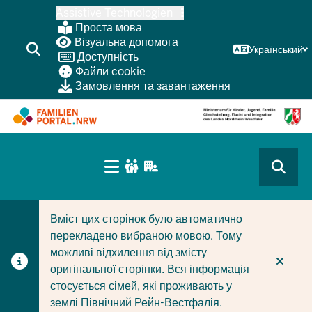
Перейти
Assistive Technologien
до
Проста мова
основного
Візуальна допомога
Український
Доступність
змісту
Файли cookie
Замовлення та завантаження
HAUPTNAVIGATION
(BÜRGERBEREICH
CURRENT SECTION ДЛЯ КОМПАНІЙ/МУНІЦИПАЛІТЕТІ
CURRENT SECTION ДЛЯ СІМЕЙ
MOBILE)
Вміст цих сторінок було автоматично
перекладено вибраною мовою. Тому
можливі відхилення від змісту
оригінальної сторінки. Вся інформація
стосується сімей, які проживають у
землі Північний Рейн-Вестфалія.