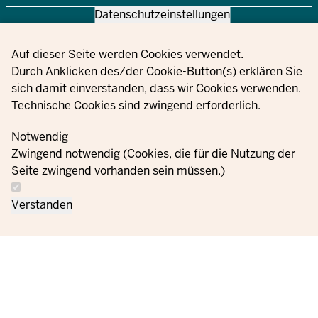
Datenschutzeinstellungen
© 2021 - 2026 Ministerium für Kinder, Jugend, Familie,
Gleichstellung, Flucht und Integration des Landes Nordrhein-
Privacy settings
Auf dieser Seite werden Cookies verwendet.
Westfalen
Durch Anklicken des/der Cookie-Button(s) erklären Sie
sich damit einverstanden, dass wir Cookies verwenden.
Technische Cookies sind zwingend erforderlich.
Інформація
Зв'яжіться
Налаштуван
Накази
Відбиток
про захист
Notwendig
з нами
файлів cooki
даних
Zwingend notwendig (Cookies, die für die Nutzung der
Seite zwingend vorhanden sein müssen.)
Verstanden