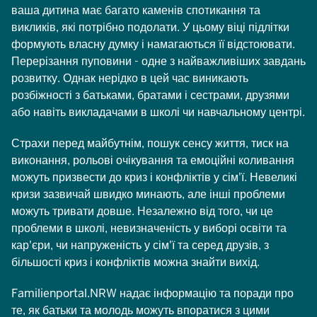
ваша дитина має багато каменів спотикання та
викликів, які потрібно подолати. У цьому віці підлітки
формують власну думку і намагаються її відстоювати.
Перерізання пуповини - одне з найважливіших завдань
розвитку. Однак нерідко в цей час виникають
розбіжності з батьками, братами і сестрами, друзями
або навіть викладачами в школі чи навчальному центрі.
Страхи перед майбутнім, пошук сенсу життя, тиск на
виконання, рольові очікування та емоційні коливання
можуть призвести до криз і конфліктів у сім'ї. Невеликі
кризи зазвичай швидко минають, але інші проблеми
можуть тривати довше. Незалежно від того, чи це
проблеми в школі, невизначеність у виборі освіти та
кар'єри, чи напруженість у сім'ї та серед друзів, з
більшості криз і конфліктів можна знайти вихід.
Familienportal.NRW надає інформацію та поради про
те, як батьки та молодь можуть впоратися з цими