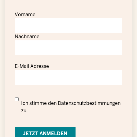
Vorname
Nachname
E-Mail Adresse
Datenschutzrechtliche
Ich stimme den
Datenschutzbestimmungen
Einwilligung
zu.
zur
Verarbeitung
personenbezogener