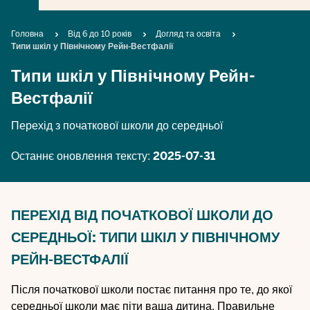
Breadcrumb
Головна
Від 6 до 10 років
Догляд та освіта
Типи шкіл у Північному Рейн-Вестфалії
Типи шкіл у Північному Рейн-
Вестфалії
Перехід з початкової школи до середньої
Останнє оновлення тексту:
2025-07-31
ПЕРЕХІД ВІД ПОЧАТКОВОЇ ШКОЛИ ДО
СЕРЕДНЬОЇ: ТИПИ ШКІЛ У ПІВНІЧНОМУ
РЕЙН-ВЕСТФАЛІЇ
Після початкової школи постає питання про те, до якої
середньої школи має піти ваша дитина. Правильне