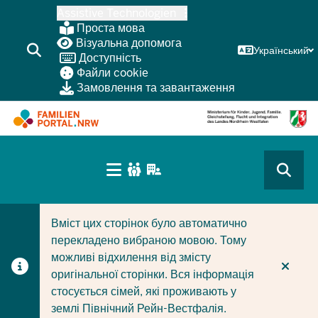
Перейти
Assistive Technologien
до
Проста мова
основного
Візуальна допомога
Український
Доступність
змісту
Файли cookie
Замовлення та завантаження
HAUPTNAVIGATION
(BÜRGERBEREICH
CURRENT SECTION ДЛЯ КОМПАНІЙ/МУНІЦИПАЛІТЕТІ
CURRENT SECTION ДЛЯ СІМЕЙ
MOBILE)
Вміст цих сторінок було автоматично
перекладено вибраною мовою. Тому
можливі відхилення від змісту
оригінальної сторінки. Вся інформація
стосується сімей, які проживають у
землі Північний Рейн-Вестфалія.