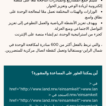
سيتم جمع المشاريع والمبادرات الناجحة معًا على منصة
إلكترونية لزيادة الوعي وتعزيز الحوار.
الوزارات والهيئات المختلفة تعمل معًا لمعالجة الوحدة على
نطاق واسع.
ويهدف تعزيز الأنشطة الرياضية والعمل التطوعي إلى تعزيز
التواصل الاجتماعي ومنع العزلة.
كجزء من استراتيجية الوحدة، تم إنشاء منصة
على الإنترنت
، والتي تربط بالفعل أكثر من 600 مبادرة لمكافحة الوحدة في
شمال الراين-ويستفاليا وتعمل كنقطة اتصال مركزية للمتضررين.
أين يمكننا العثور على المساعدة والمشورة؟
في <
href="
http://www.land.nrw/einsamkeit
">
www.lan
d.nrw/einsamkeitستجد
في <
href="
http://www.land.nrw/einsamkeit
">
www.lan