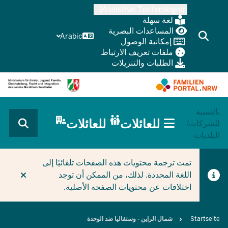
Skip
Assistive Technologien
to
لغة سهلة
main
المساعدات البصرية
Arabic
إمكانية الوصول
content
ملفات تعريف الارتباط
الطلبات والتنزيلات
بالنسبة
HAUPTNAVIGATION
للعائلات
للعائلات
للشركات/
(BÜRGERBEREICH
البلديات
MOBILE)
CURRENT SECTION للعائلات
تمت ترجمة محتويات هذه الصفحات تلقائيًا إلى
اللغة المحددة. لذلك، من الممكن أن توجد
اختلافات عن محتويات الصفحة الأصلية.
Breadcrumb
Startseite
شمال الراين - وستفاليا ضد الوحدة