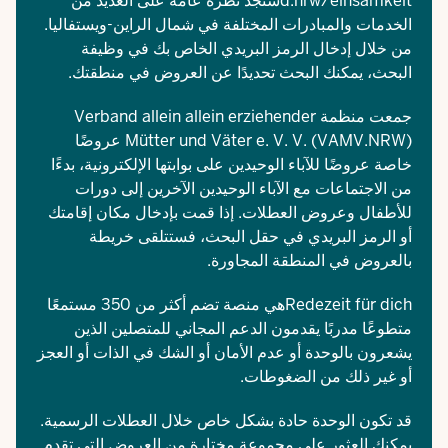
d.nrw/einsamkeitستجد
نظرة عامة على العديد من
الخدمات والمبادرات المختلفة في شمال الراين-ويستفاليا.
من خلال إدخال الرمز البريدي الخاص بك في وظيفة
البحث، يمكنك البحث تحديدًا عن العروض في منطقتك.
جمعت منظمة Verband allein allein erziehender
Mütter und Väter e. V. V. (VAMV.NRW) عروضًا
خاصة
عروضًا للآباء الوحيدين
على بوابتها الإلكترونية، بدءًا
من الاجتماعات مع الآباء الوحيدين الآخرين إلى دورات
للأطفال وعروض العطلات. إذا قمت بإدخال مكان إقامتك
أو الرمز البريدي في حقل البحث، فستتلقى خريطة
بالعروض في المنطقة المجاورة.
Redezeit für dich
هي منصة تضم أكثر من 350 مستمعًا
متطوعًا مدربًا يقدمون الدعم المجاني للمتصلين الذين
يشعرون بالوحدة أو عدم الأمان أو الشك في الذات أو العجز
أو غير ذلك من الضغوطات.
قد تكون الوحدة حادة بشكل خاص خلال العطلات الرسمية.
يمكنك العثور على مجموعة مختارة من
العروض التي تقدم