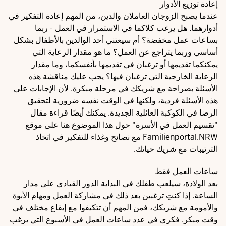
إعادة توزيع الأدوار
عندما يصبح الزوجان العاملان والدين، من المهم إعادة التفكير في
أدوارهما. هل يرغب كلاكما في الاستمرار في العمل - ربما
بساعات عمل مخفضة؟ أم سيعتني أحد الوالدين بالأطفال بشكل
أساسي وربما يتراجع عن العمل؟ ما هو مقدار الرعاية التي
يمكنكما تقديمها أو ترغبان في تقديمها بأنفسكما، وما مقدار
الرعاية الخارجية التي ترغبان فيها؟ يجب عليك مناقشة هذه
الأسئلة بصراحة مع شريكك في مرحلة مبكرة. لأن الإجابات على
هذه الأسئلة فردية، ولكنها في الوقت نفسه ضرورية لتحقيق
الرضا في الكوكبة العائلية الجديدة. يمكنك أيضًا قراءة مقال
"
تقسيم العمل في الأسرة
" حول هذا الموضوع هنا على موقع
Familienportal.NRW مع نصائح وغذاء للتفكير في اتخاذ
الترتيبات مع شريك حياتك.
ساعات العمل فقط
بعد الولادة، سيلعب طفلك في البداية الدور القيادي على مدار
الساعة. إذا كنتِ ترغبين بعد ذلك في مشاركة العمل ومهام الأبوة
والأمومة مع شريكك، فمن المهم أن تتكيفوا مع إيقاع مختلف في
وقت مبكر. فكري في عدد ساعات العمل في الأسبوع التي يرغب