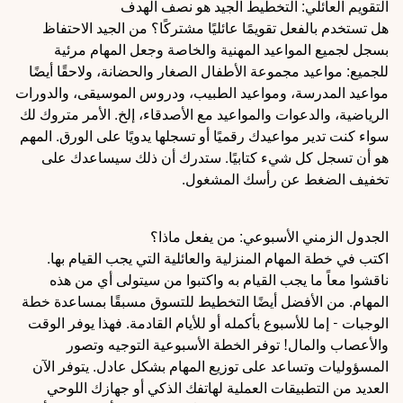
التقويم العائلي: التخطيط الجيد هو نصف الهدف
هل تستخدم بالفعل تقويمًا عائليًا مشتركًا؟ من الجيد الاحتفاظ
بسجل لجميع المواعيد المهنية والخاصة وجعل المهام مرئية
للجميع: مواعيد مجموعة الأطفال الصغار والحضانة، ولاحقًا أيضًا
مواعيد المدرسة، ومواعيد الطبيب، ودروس الموسيقى، والدورات
الرياضية، والدعوات والمواعيد مع الأصدقاء، إلخ. الأمر متروك لك
سواء كنت تدير مواعيدك رقميًا أو تسجلها يدويًا على الورق. المهم
هو أن تسجل كل شيء كتابيًا. ستدرك أن ذلك سيساعدك على
تخفيف الضغط عن رأسك المشغول.
الجدول الزمني الأسبوعي: من يفعل ماذا؟
اكتب في خطة المهام المنزلية والعائلية التي يجب القيام بها.
ناقشوا معاً ما يجب القيام به واكتبوا من سيتولى أي من هذه
المهام. من الأفضل أيضًا التخطيط للتسوق مسبقًا بمساعدة خطة
الوجبات - إما للأسبوع بأكمله أو للأيام القادمة. فهذا يوفر الوقت
والأعصاب والمال! توفر الخطة الأسبوعية التوجيه وتصور
المسؤوليات وتساعد على توزيع المهام بشكل عادل. يتوفر الآن
العديد من التطبيقات العملية لهاتفك الذكي أو جهازك اللوحي