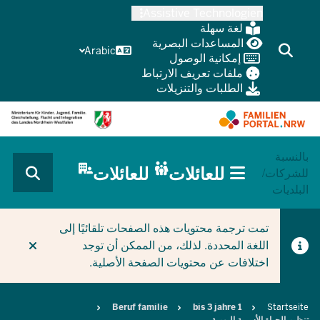
Skip
Assistive Technologien
to
لغة سهلة
main
المساعدات البصرية
Arabic
إمكانية الوصول
content
ملفات تعريف الارتباط
الطلبات والتنزيلات
بالنسبة
HAUPTNAVIGATION
للعائلات
للعائلات
للشركات/
(BÜRGERBEREICH
البلديات
MOBILE)
CURRENT SECTION للعائلات
تمت ترجمة محتويات هذه الصفحات تلقائيًا إلى
اللغة المحددة. لذلك، من الممكن أن توجد
اختلافات عن محتويات الصفحة الأصلية.
Breadcrumb
Beruf familie
1 bis 3 jahre
Startseite