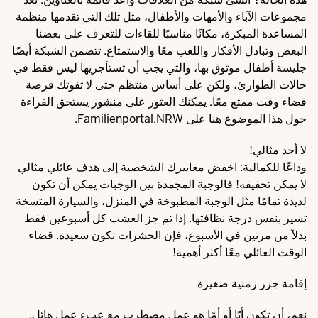
مجموعات الآباء والأمهات والأطفال، مثل تلك التي تقدمها منظمة
المساعدة المبكرة، مكانًا مناسبًا للقاءات للتعرف على بعضنا
البعض وتبادل الأفكار واللعب معًا والاستمتاع. تتضمن الشبكة أيضًا
جليسة أطفال موثوق بها، والتي يجب أن تستأجريها ليس فقط في
حالات الطوارئ، ولكن على أساس منتظم حتى لا تفوتك فرصة
قضاء وقت ممتع معًا. يمكنك العثور على
منشور يستحق القراءة
حول هذا الموضوع هنا على Familienportal.NRW.
لا أحد مثالي!
وداعًا للكمالية: اخفض معاييرك الشخصية إلى هدف عائلي مثالي
لا يمكن تحقيقه! فالوجبة المجمدة بين الوجبات يمكن أن تكون
لذيذة تمامًا مثل الوجبة المطبوخة في المنزل، والسيارة المتسخة
تسير بنفس درجة نظافتها. إذا تم جز العشب كل أسبوعين فقط
بدلاً من مرتين في الأسبوع، فإن الحشرات تكون سعيدة. قضاء
الوقت العائلي معًا أكثر أهمية!
إقامة جزر زمنية صغيرة
نعم، أن تكون أبًا أو أمًا هو عمل مضطرب مع عبء عمل هائل.