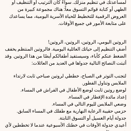
لمساعدتك في تنظيم منزلك. سواءً كان الترتيب أو التنظيف أو
الطهي أو كتابة قوائم التسوق معاً: هناك مجموعة كبيرة من
العروض الرقمية للتخطيط للحياة الأسرية اليومية، مما يساعدك
على متابعة الأمور في جميع الأوقات.
الروتين اليومي، الروتين، الروتين، الروتين!
أضفِ التنظيم إلى حياتك العائلية اليومية. فالروتين المنتظم يخفف
الضغط عنكم كآباء، وسيستفيد أطفالكم أيضًا من هذا الروتين. وقد
أثبتت النصائح التالية جدواها في العديد من العائلات:
لتجنب التوتر في الصباح، خططي لروتين صباحي ثابت لارتداء
الملابس وتناول الفطور.
لوضع روتين ثابت لوضع الأطفال في الفراش في المساء.
إعداد مائدة الإفطار في المساء.
وضعي الملابس لليوم التالي في المساء.
حزمي حقيبة الرعاية النهارية مع طفلك في المساء السابق.
جدولة أيام الغسيل أو التسوق الثابتة.
أعيدي جدولة الأوقات في خطتك الأسبوعية عندما لا تخططين لأي