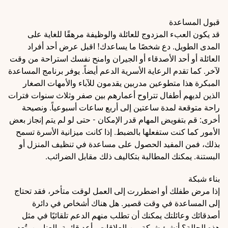
قبول المساعدة
قد يكون العبء المزدوج للعائلة والوظيفة مرهقًا للغاية على
المدى الطويل. دع شخصًا ما يساعدك! اقبل عرض أحد أفراد
العائلة أو أحد الأصدقاء أو الجيران وامنح نفسك استراحة من وقت
لآخر. كما تقدم الرعاية الأسرية الدعم أيضاً. يوفر برنامج المساعدة
المبكرة هذا متطوعين مدربين يقدمون للآباء والأمهات الصغار
الذين لديهم أطفال تتراوح أعمارهم بين صفر وثلاث سنوات فترات
راحة متوقعة لمدة ساعتين إلى أربع ساعات أسبوعياً. ونصيحة
أخرى: قم بتفويض المهام قدر الإمكان - حتى لو لم يتم إنجاز بعض
الأمور كما كنت ستفعلها بالضبط. إذا كانت ميزانية الأسرة تسمح
بذلك، فمن المفيد الحصول على مساعدة في تنظيف المنزل أو
البستنة. يمكنك المطالبة بتكاليف ذلك مقابل الضرائب.
بناء شبكة
إذا مرض طفلك أو اضطررت إلى العمل لوقت متأخر، فقد تحتاج
إلى المساعدة في وقت قصير. هل هناك أشخاص في دائرة
أصدقائك وعائلتك يمكنك أن تطلب منهم الدعم تلقائيًا في مثل
هذه الحالة؟ أنشئ شبكة من العلاقات وأعد قائمة بالعناوين. تُعد