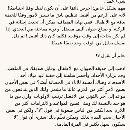
شيء عمدًا.
مهم بشكل خاص: احرص دائمًا على أن يكون لديك وقتًا احتياطيًا!
لأنه على الرغم من أفضل تنظيم، نادرًا ما تسير الأمور وفقًا للخطة
بدقة مع الأطفال. ففي نهاية المطاف، يمكن أن تحدث إصابة في
الركبة أو ضياع حيوان أليف مفضل أو نوبة مفاجئة من التحدي. إذا
لم تكن بحاجة إلى وقت مؤقت: فكلما كان ذلك أفضل! ثم دلل
نفسك بقليل من الوقت وخذ نفسًا عميقًا.
تعلم أن تقول لا!
اذهب إلى حديقة الحيوان مع الأطفال، وقابل صديقك في الملعب،
وقم بزيارة الأجداد، وأحضر سلطة إلى حفلة عيد ميلاد أحد
الأصدقاء، وهناك أمسية للآباء في الحضانة أيضًا؟ في بعض الأحيان
يصبح الأمر أكثر من اللازم. غالبًا ما يشعر أولئك الذين يندفعون من
موعد إلى آخر بالتوتر. من الأفضل ترتيب الأولويات. وازن بين ما
هو جيد بالنسبة لك ومتى تصبح المواعيد والالتزامات أكثر من
اللازم. يجد الكثير من الناس صعوبة في قول "لا"، ولكن في بعض
الأحيان يجب القيام بذلك. ويمكن تعلّم ذلك: سترى أن قول "لا"
سيكون أسهل بكثير في المرة القادمة.