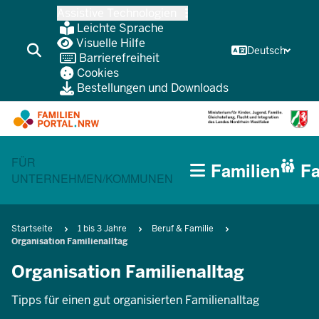
Zum
Assistive Technologien
Inhalt
Leichte Sprache
wechseln
Visuelle Hilfe
Deutsch
Barrierefreiheit
Cookies
Bestellungen und Downloads
HAUPTNAVIGATION
CURRENT SECTION FÜR FAMILIEN
FÜR
Familien
Fa
(BÜRGERBEREICH
UNTERNEHMEN/KOMMUNEN
MOBILE)
Pfadnavigation
Startseite
1 bis 3 Jahre
Beruf & Familie
Organisation Familienalltag
Organisation Familienalltag
Tipps für einen gut organisierten Familienalltag