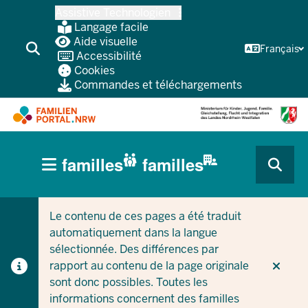
Skip
Assistive Technologien
vers
Langage facile
le
Aide visuelle
Français
Accessibilité
contenu
Cookies
principal
Commandes et téléchargements
HAUPTNAVIGATION
familles
familles
(BÜRGERBEREICH
CURRENT SECTION POUR LES ENTREPRISES/COLLEC
CURRENT SECTION POUR LES FAMILLES
MOBILE)
Le contenu de ces pages a été traduit
automatiquement dans la langue
sélectionnée. Des différences par
rapport au contenu de la page originale
sont donc possibles. Toutes les
informations concernent des familles