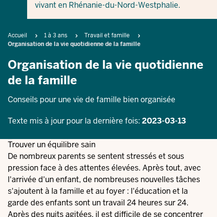
vivant en Rhénanie-du-Nord-Westphalie.
Breadcrumb
Accueil
1 à 3 ans
Travail et famille
Organisation de la vie quotidienne de la famille
Organisation de la vie quotidienne
de la famille
Conseils pour une vie de famille bien organisée
Texte mis à jour pour la dernière fois:
2023-03-13
Trouver un équilibre sain
De nombreux parents se sentent stressés et sous
pression face à des attentes élevées. Après tout, avec
l'arrivée d'un enfant, de nombreuses nouvelles tâches
s'ajoutent à la famille et au foyer : l'éducation et la
garde des enfants sont un travail 24 heures sur 24.
Après des nuits agitées, il est difficile de se concentrer