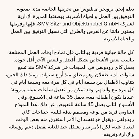
تعلم إنجي برونجر-مايليوس من تجربتها الخاصة مدى صعوبة
التوفيق بين العمل والحياة الأسرية. وبصفتها المديرة الإدارية
لشركة SMV Sitz- und Objektmöbel GmbH، فإنها وفريقها
يبحثون دائمًا عن الفرص والطرق التي تسهل التوفيق بين العمل
والحياة الأسرية.
كل حالة حياتية فردية وبالتالي فإن نماذج أوقات العمل المختلفة
تناسب بعض الأشخاص بشكل أفضل والبعض الآخر أقل جودة.
يعمل كاي رودولفي في المبيعات في شركة SMV منذ تسع
سنوات. لديه طفلان وهو مطلق منذ أربع سنوات. ومنذ ذلك الحين،
يتناوب الأطفال بين سبعة أيام في كل مرة معه وسبعة أيام في
كل مرة مع والدتهم. وقد تمكن من تعديل ساعات عمله بمرونة:
عندما يكون أطفاله معه، يعمل 35 ساعة في الأسبوع، وفي
الأسبوع التالي يعمل 45 ساعة للتعويض عن ذلك. هذا النموذج
التناوبي فريد من نوعه ومصمم بدقة لتلبية احتياجات كاي
رودولفي. ويقول هو نفسه إن الأمر استغرق منه بعض الوقت
ليعتاد عليه، لكن الأمر سار بشكل جيد للغاية بفضل دعم رؤسائه
والإدارة وفريقه.