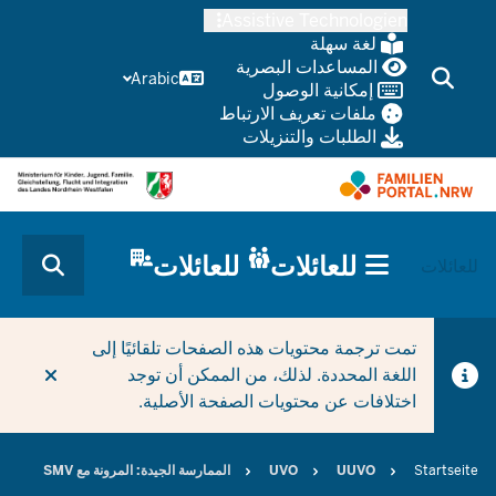
Skip
Assistive Technologien
to
لغة سهلة
main
المساعدات البصرية
Arabic
إمكانية الوصول
content
ملفات تعريف الارتباط
الطلبات والتنزيلات
HAUPTNAVIGATION
للعائلات
للعائلات
CURRENT SECTION بالنسبة للشركات/البلديات
للعائلات
(TRÄGERBEREICH)
تمت ترجمة محتويات هذه الصفحات تلقائيًا إلى
اللغة المحددة. لذلك، من الممكن أن توجد
اختلافات عن محتويات الصفحة الأصلية.
Breadcrumb
Startseite
UUVO
UVO
الممارسة الجيدة: المرونة مع SMV