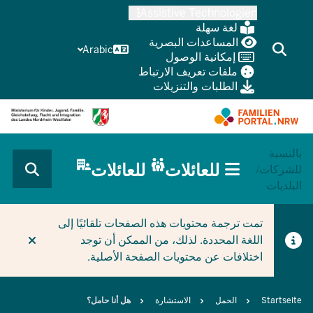
Skip
Assistive Technologien
to
لغة سهلة
main
المساعدات البصرية
Arabic
إمكانية الوصول
content
ملفات تعريف الارتباط
الطلبات والتنزيلات
بالنسبة
HAUPTNAVIGATION
للعائلات
للعائلات
للشركات/
(BÜRGERBEREICH
البلديات
MOBILE)
CURRENT SECTION للعائلات
تمت ترجمة محتويات هذه الصفحات تلقائيًا إلى
اللغة المحددة. لذلك، من الممكن أن توجد
اختلافات عن محتويات الصفحة الأصلية.
Breadcrumb
Startseite
الحمل
الاستشارة
هل أنا حامل؟