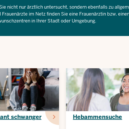
ie nicht nur ärztlich untersucht, sondern ebenfalls zu allge
l
Frauenärzte im Netz
finden Sie eine Frauenärztin bzw. eine
wunschzentren in Ihrer Stadt oder Umgebung.
ant schwanger
Hebammensuche