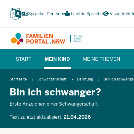
Zum
Inhalt
Sprache: Deutsch
Leichte Sprache
Visuelle Hilf
wechseln
Familien.
Eltern.
Kinder.
HAUPTNAVIGATION
START
MEIN KIND
MEINE THEMEN
(BÜRGERBEREICH)
(CURRENT SECTION)
Pfadnavigation
Startseite
Schwangerschaft
Beratung
Bin ich schwange
Bin ich schwanger?
Erste Anzeichen einer Schwangerschaft
Text zuletzt aktualisiert:
21.04.2026