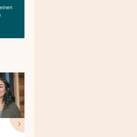
meinen
n