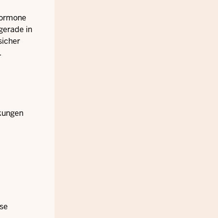
Hormone
gerade in
sicher
.
nkungen
use