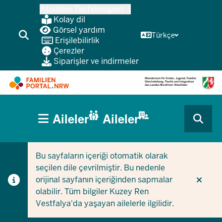
Ana
Assistive Technologien
içeriğe
Kolay dil
atla
Görsel yardım
Türkçe
Erişilebilirlik
Çerezler
Siparişler ve indirmeler
HAUPTNAVIGATION
Aileler
Aileler
(BÜRGERBEREICH
CURRENT SECTION AILELER IÇIN
CURRENT SECTION ŞIRKETLER/BELEDIYELER IÇIN
MOBILE)
Bu sayfaların içeriği otomatik olarak
seçilen dile çevrilmiştir. Bu nedenle
orijinal sayfanın içeriğinden sapmalar
olabilir. Tüm bilgiler Kuzey Ren
Vestfalya'da yaşayan ailelerle ilgilidir.