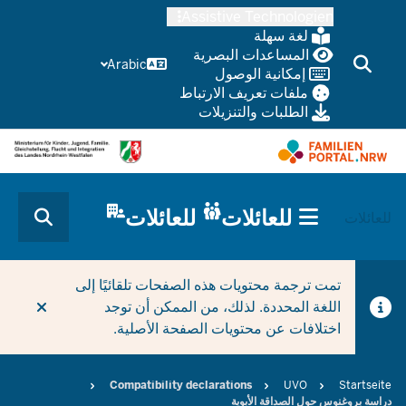
Skip
Assistive Technologien
to
لغة سهلة
main
المساعدات البصرية
Arabic
إمكانية الوصول
content
ملفات تعريف الارتباط
الطلبات والتنزيلات
HAUPTNAVIGATION
للعائلات
للعائلات
CURRENT SECTION بالنسبة للشركات/البلديات
للعائلات
(TRÄGERBEREICH)
تمت ترجمة محتويات هذه الصفحات تلقائيًا إلى
اللغة المحددة. لذلك، من الممكن أن توجد
اختلافات عن محتويات الصفحة الأصلية.
Breadcrumb
Compatibility declarations
UVO
Startseite
دراسة بروغنوس حول الصداقة الأبوية