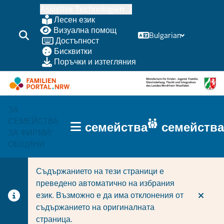
Skip
Assistive Technologien
to
Лесен език
main
Визуална помощ
Bulgarian
Достъпност
content
Бисквитки
Поръчки и изтегляния
ЗА
HAUPTNAVIGATION
СЕМЕЙСТВА
семейства
семейства
(TRÄGERBEREICH)
ЗА ФИРМИ/
ОБЩИНИ
Съдържанието на тези страници е
преведено автоматично на избрания
език. Възможно е да има отклонения от
съдържанието на оригиналната
страница.