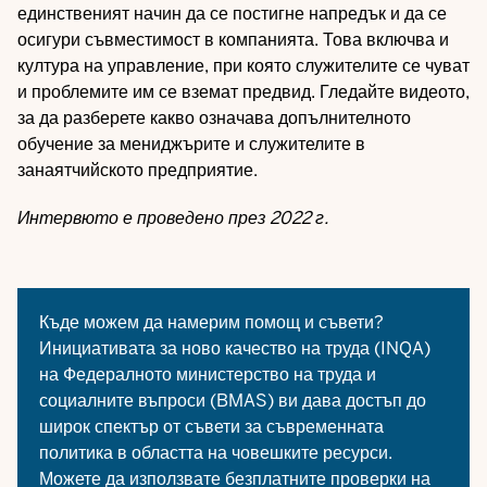
единственият начин да се постигне напредък и да се
осигури съвместимост в компанията. Това включва и
култура на управление, при която служителите се чуват
и проблемите им се вземат предвид. Гледайте видеото,
за да разберете какво означава допълнителното
обучение за мениджърите и служителите в
занаятчийското предприятие.
Интервюто е проведено през 2022 г.
Къде можем да намерим помощ и съвети?
Инициативата за ново качество на труда (INQA)
на Федералното министерство на труда и
социалните въпроси (BMAS) ви дава достъп до
широк спектър от съвети за съвременната
политика в областта на човешките ресурси.
Можете да използвате безплатните проверки на