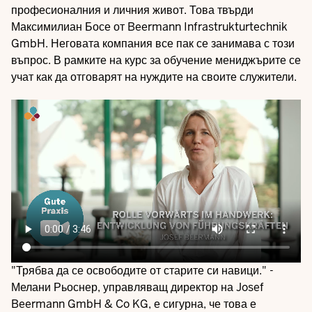
професионалния и личния живот. Това твърди
Максимилиан Босе от Beermann Infrastrukturtechnik
GmbH. Неговата компания все пак се занимава с този
въпрос. В рамките на курс за обучение мениджърите се
учат как да отговарят на нуждите на своите служители.
Video
file
"Трябва да се освободите от старите си навици." -
Мелани Рьоснер, управляващ директор на Josef
Beermann GmbH & Co KG, е сигурна, че това е